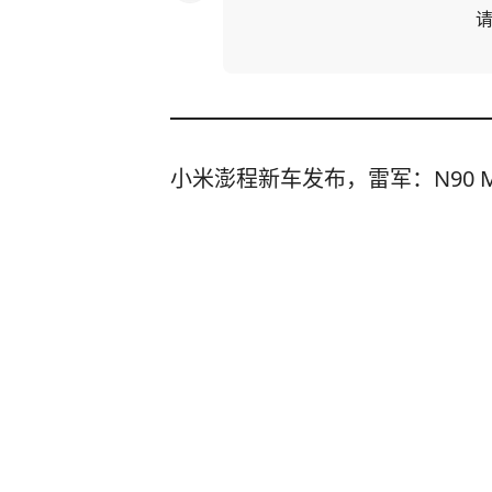
小米澎程新车发布，雷军：N90 Ma
南方+客户端
1
评论
7天前
歌手韦唯回忆10年跨国婚姻：结
岁
深圳新闻网
4
评论
前天08:35