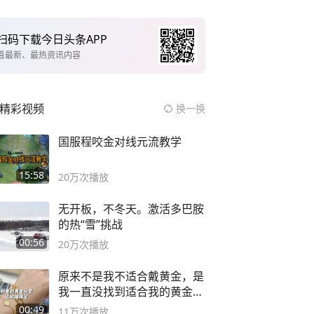
扫码下载今日头条APP
看最新、最热资讯内容
精彩视频
换一换
国服程咬金对线元流教学
15:58
20万
次播放
无开板，不冬天。激活多巴胺
的热“雪”挑战
00:56
20万
次播放
原来不是我不适合戴黄金，是
我一直没找到适合我的黄金
😭
00:49
11万
次播放