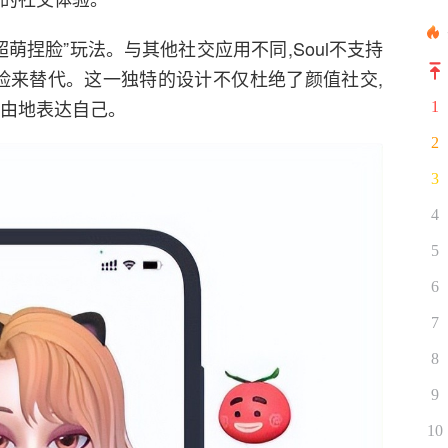
超萌捏脸”玩法。与其他社交应用不同,Soul不支持
捏脸来替代。这一独特的设计不仅杜绝了颜值社交,
自由地表达自己。
1
2
3
4
5
6
7
8
9
10