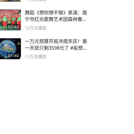
舞蹈《想你想不够》表演：南
宁市红光歌舞艺术团森林春红
舞蹈队。
02:40
12万
次播放
一万元预算开局冲周年庆！第
一天就只剩3598元了 #妄想山
海
01:40
11万
次播放