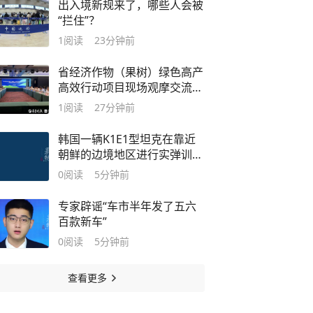
出入境新规来了，哪些人会被
“拦住”？
1
阅读
23分钟前
省经济作物（果树）绿色高产
高效行动项目现场观摩交流会
落地栖霞
1
阅读
27分钟前
韩国一辆K1E1型坦克在靠近
朝鲜的边境地区进行实弹训练
期间起火，韩国军方和消防部
0
阅读
5分钟前
门正在调查起火原因
专家辟谣“车市半年发了五六
百款新车”
0
阅读
5分钟前
查看更多