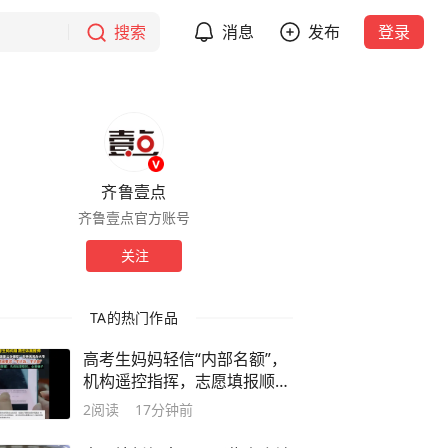
搜索
消息
发布
登录
齐鲁壹点
齐鲁壹点官方账号
关注
TA的热门作品
高考生妈妈轻信“内部名额”，
机构遥控指挥，志愿填报顺序
被锁定
2
阅读
17分钟前