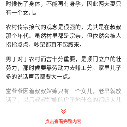
时候伤了身体，不能再有身孕，因此两夫妻只
有一个女儿。
农村传宗接代的观念是很强的，尤其是在叔叔
那个年代。虽然村里都是宗亲，但依然会被人
指指点点，吵架都直不起腰来。
男丁对于农村而言十分重要，是顶门立户的壮
劳力，那时候要靠劳动力去赚工分。家里儿子
多的说话声音都要大一点。
堂爷爷因着叔叔婶婶只有一个女儿，老早就放
话了，以后叔叔婶婶的房子地什么的都归大儿
子。
点击查看完整内容
妯娌言语之间也很直接的流露出这种想法。