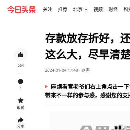
关注
推荐
北京
视频
财经
科
存款放存折好，
这么大，尽早清
564
2024-01-04 17:48
·
玖斋
麻烦看官老爷们右上角点击一下
1
带来不一样的参与感，感谢您的支持
收藏
分享