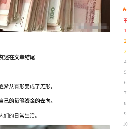
1
2
3
赘述在文章结尾
4
5
6
逐渐从有形变成了无形。
7
自己的每笔资金的去向。
8
9
人们的日常生活。
10