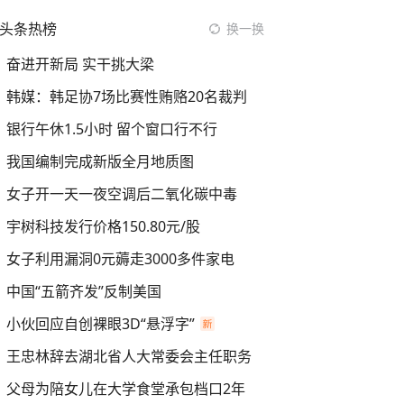
头条热榜
换一换
奋进开新局 实干挑大梁
韩媒：韩足协7场比赛性贿赂20名裁判
银行午休1.5小时 留个窗口行不行
我国编制完成新版全月地质图
女子开一天一夜空调后二氧化碳中毒
宇树科技发行价格150.80元/股
女子利用漏洞0元薅走3000多件家电
中国“五箭齐发”反制美国
小伙回应自创裸眼3D“悬浮字”
王忠林辞去湖北省人大常委会主任职务
父母为陪女儿在大学食堂承包档口2年