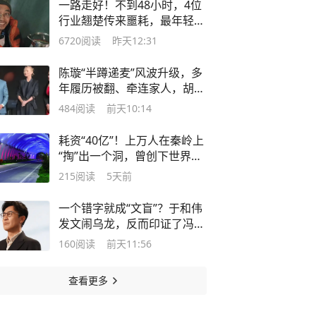
一路走好！不到48小时，4位
行业翘楚传来噩耗，最年轻仅
38岁
6720
阅读
昨天12:31
陈璇“半蹲递麦”风波升级，多
年履历被翻、牵连家人，胡锡
进锐评
484
阅读
前天10:14
耗资“40亿”！上万人在秦岭上
“掏”出一个洞，曾创下世界之
最
215
阅读
5天前
一个错字就成“文盲”？于和伟
发文闹乌龙，反而印证了冯远
征的话
160
阅读
前天11:56
查看更多