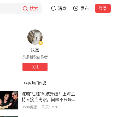
搜索
消息
发布
登录
玖斋
头条新锐创作者
关注
TA的热门作品
陈璇“屈膝”风波升级！上海主
持人接连离职，问题不只是一
个姿势
9580
阅读
昨天12:20