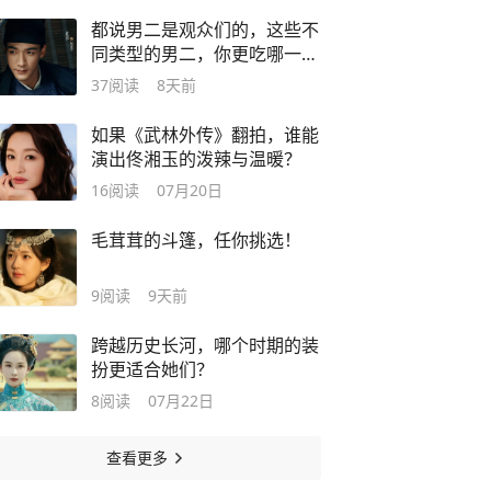
都说男二是观众们的，这些不
同类型的男二，你更吃哪一
种？
37
阅读
8天前
如果《武林外传》翻拍，谁能
演出佟湘玉的泼辣与温暖？
16
阅读
07月20日
毛茸茸的斗篷，任你挑选！
9
阅读
9天前
跨越历史长河，哪个时期的装
扮更适合她们？
8
阅读
07月22日
查看更多