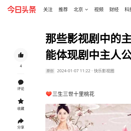
关注
推荐
北京
视频
财经
科
那些影视剧中的
能体现剧中主人
4
2024-01-07 11:22
·
快乐影视圈
原创
评论
三生三世十里桃花
收藏
分享