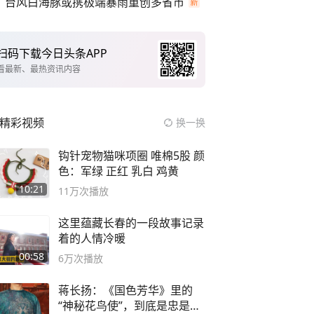
台风白海豚或携极端暴雨重创多省市
扫码下载今日头条APP
看最新、最热资讯内容
精彩视频
换一换
钩针宠物猫咪项圈 唯棉5股 颜
色：军绿 正红 乳白 鸡黄
10:21
11万
次播放
这里蕴藏长春的一段故事记录
着的人情冷暖
00:58
6万
次播放
蒋长扬：《国色芳华》里的
“神秘花鸟使”，到底是忠是