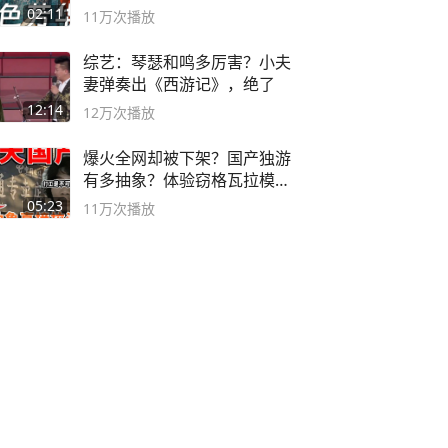
奸？
02:11
11万
次播放
综艺：琴瑟和鸣多厉害？小夫
妻弹奏出《西游记》，绝了
12:14
12万
次播放
爆火全网却被下架？国产独游
有多抽象？体验窃格瓦拉模拟
器！
05:23
11万
次播放