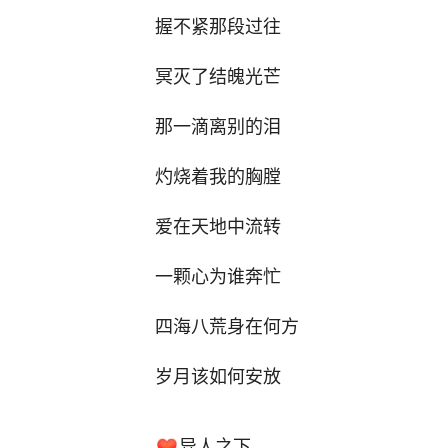
握不紧那段过往
冥灭了结魄光芒
那一滴离别的泪
灼烧着我的胸膛
爱在天地中流转
一颗心为谁奔忙
四海八荒身在何方
岁月该如何安放
异人之下