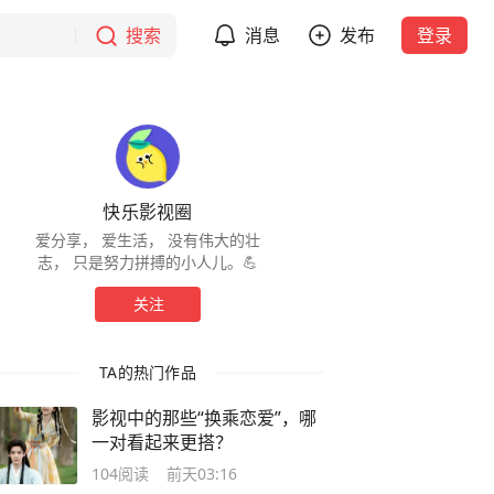
搜索
消息
发布
登录
快乐影视圈
爱分享， 爱生活， 没有伟大的壮
志， 只是努力拼搏的小人儿。💪
关注
TA的热门作品
影视中的那些“换乘恋爱”，哪
一对看起来更搭？
104
阅读
前天03:16