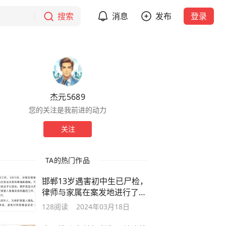
搜索
消息
发布
登录
杰元5689
您的关注是我前进的动力
关注
TA的热门作品
邯郸13岁遇害初中生已尸检，
律师与家属在案发地进行了挖
坑测试
128
阅读
2024年03月18日