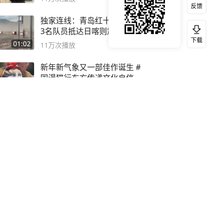
反馈
独家连线：青岛红十字搜救队
3名队员抵达日喀则震中灾区
下载
01:02
11万
次播放
新年新气象又一部佳作诞生 #
国漫猫行东方传递文化自信
00:34
11万
次播放