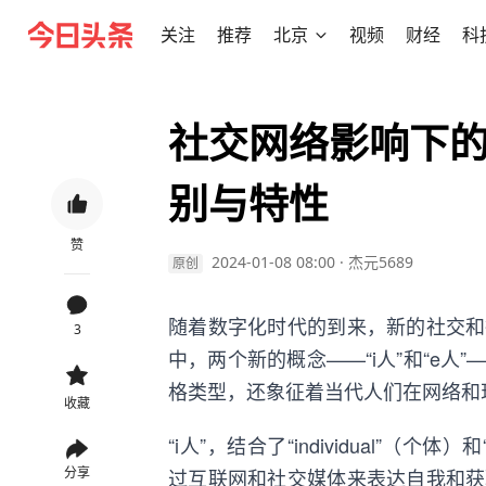
关注
推荐
北京
视频
财经
科
社交网络影响下的
别与特性
赞
2024-01-08 08:00
·
杰元5689
原创
随着数字化时代的到来，新的社交和
3
中，两个新的概念——“i人”和“e
格类型，还象征着当代人们在网络和
收藏
“i人”，结合了“individual”（个
分享
过互联网和社交媒体来表达自我和获