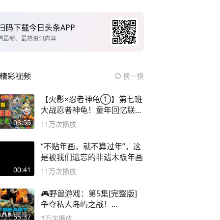
扫码下载今日头条APP
看最新、最热资讯内容
精彩视频
换一换
【火影×忍者神龟①】第七班
大战忍者神龟！童年回忆联动
论武？
08:55
11万
次播放
“不贴年画，就不算过年”，这
是被我们遗忘的非遗木板年画
00:41
11万
次播放
🎮野兽游戏：第5集[完整版]
争夺私人岛屿之战！
#MrBeastChina
55:37
3万
次播放