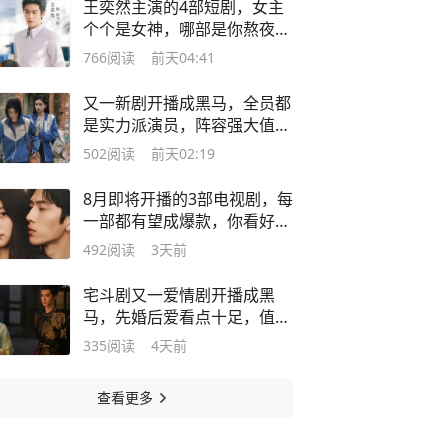
王奕然主演的4部短剧，女主
个个是女神，哪部是你熬夜追
的？
766
阅读
前天04:41
又一新剧开播成黑马，全员都
是实力派演员，阵容强大值得
熬夜追
502
阅读
前天02:19
8月即将开播的3部电视剧，每
一部都有望成爆款，你看好哪
部？
492
阅读
3天前
宅斗剧又一爱情剧开播成黑
马，先婚后爱看点十足，值得
熬夜追
335
阅读
4天前
查看更多