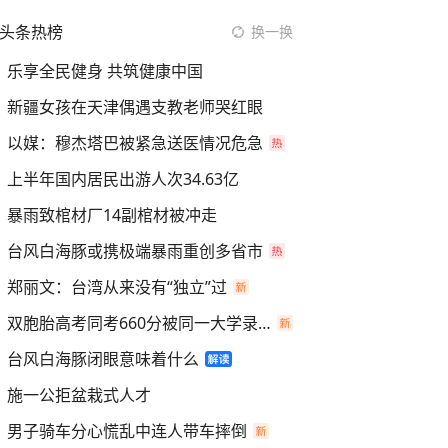
头条热榜
换一换
乐享全民健身 共筑健康中国
新疆女孩在天津偶遇支教老师哭红眼
以媒：穆杰塔巴被紧急送医情况危急
上半年国内居民出游人次34.63亿
暴雨致棺材厂14副棺材被冲走
台风白海豚或携极端暴雨重创多省市
郑丽文：台湾从来没有“独立”过
双胞胎高考同考660分被同一大学录取
台风白海豚闭眼意味着什么
施一公拒盆栽式人才
男子骑车分心慌乱中连人带车摔倒