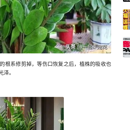
的根系修剪掉，等伤口恢复之后，植株的吸收也
光泽。