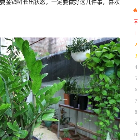
要金钱树长出状态，一定要做好这几件事，喜欢
1
2
3
4
5
6
7
8
9
10