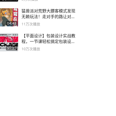
猛兽派对荒野大膘客模式发现
无赖玩法！走对手的路让对手
无路可走
04:43
11万
次播放
【平面设计】包装设计实战教
程，一节课轻松搞定包装设计
流程！
91:25
10万
次播放