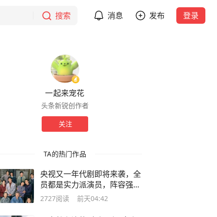
搜索
消息
发布
登录
一起来宠花
头条新锐创作者
关注
TA的热门作品
央视又一年代剧即将来袭，全
员都是实力派演员，阵容强大
爆款预定
2727
阅读
前天04:42