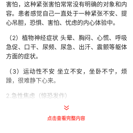
害怕，这种紧张害怕常常没有明确的对象和内
容。患者感觉自己一直处于一种紧张不安、提
心吊胆，恐惧、害怕、忧虑的内心体验中。
（2）植物神经症状 头晕、胸闷、心慌、呼吸
急促、口干、尿频、尿急、出汗、震颤等躯体
方面的症状。
（3）运动性不安 坐立不安，坐卧不宁，烦
躁，很难静下心来。
2.急性焦虑（惊恐发作）
（1）濒死感或失控感 在正常日常生活中，患
点击查看完整内容
者几乎跟正常人一样。而一旦发作时（可有特
定触发情境，如封闭空间等），患者突然出现