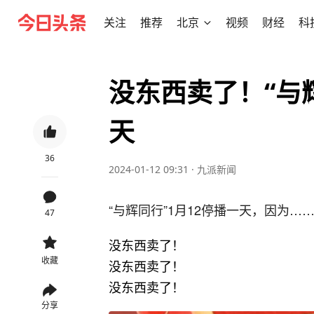
关注
推荐
北京
视频
财经
科
没东西卖了！“与辉
天
36
2024-01-12 09:31
·
九派新闻
“与辉同行”1月12停播一天，因为…
47
没东西卖了！
收藏
没东西卖了！
没东西卖了！
分享