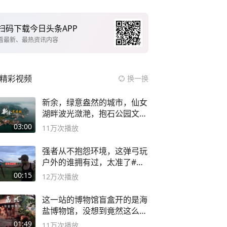
扫码下载今日头条APP
看最新、最热资讯内容
精彩视频
换一换
新余，绿意盎然的城市，仙女
湖畔波光潋滟，抱石公园文化
深邃……
03:00
11万
次播放
强者从不抱怨环境，这弹弓玩
户外的谁拥有过，太准了#弹
弓#户外
00:15
12万
次播放
这一站的博物馆盲盒开的是海
盐博物馆，没想到竟然这么好
逛！
01:49
11万
次播放