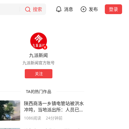
搜索
消息
发布
登录
九派新闻
九派新闻官方账号
关注
TA的热门作品
陕西商洛一乡镇电管站被洪水
冲垮，当地派出所：人员已提
前撤离，无伤亡
1086
阅读
24分钟前