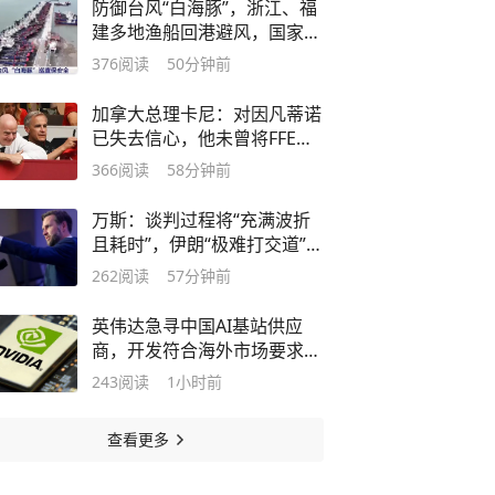
防御台风“白海豚”，浙江、福
建多地渔船回港避风，国家海
洋预报台发布海浪橙色警报
376
阅读
50分钟前
加拿大总理卡尼：对因凡蒂诺
已失去信心，他未曾将FFE计
划与高级管理团队讨论
366
阅读
58分钟前
万斯：谈判过程将“充满波折
且耗时”，伊朗“极难打交道”，
双方正处于博弈之中
262
阅读
57分钟前
英伟达急寻中国AI基站供应
商，开发符合海外市场要求的
6G基站，明后年启动端侧算
243
阅读
1小时前
力组网
查看更多