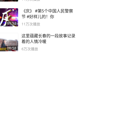
《庆》 #第5个中国人民警察
节 #好样儿的！你
01:52
11万
次播放
这里蕴藏长春的一段故事记录
着的人情冷暖
00:58
6万
次播放