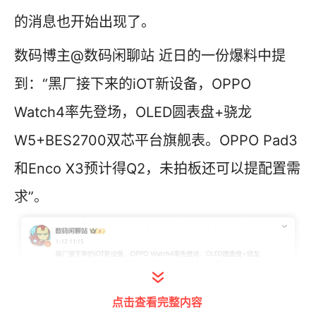
的消息也开始出现了。
数码博主@数码闲聊站 近日的一份爆料中提
到：“黑厂接下来的iOT新设备，OPPO
Watch4率先登场，OLED圆表盘+骁龙
W5+BES2700双芯平台旗舰表。OPPO Pad3
和Enco X3预计得Q2，未拍板还可以提配置需
求”。
按照爆料中的说法来看，OPPO接下来将发布
点击查看完整内容