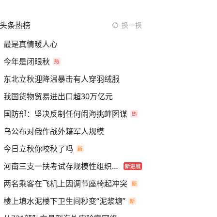
头条热榜
换一换
最是真情暖人心
今年是闭眼秋
东北立秋迎降温暴击有人穿羽绒服
我国货物贸易进出口超30万亿元
国防部：坚决反制任何闹海挑衅图谋
乌公布对俄作战外籍军人规模
今日立秋你咬秋了吗
河南三支一扶考试存规模性组织作弊
两名乘客在飞机上因调节座椅起冲突
楼上填水泥楼下卫生间秒变“泥浆塘”