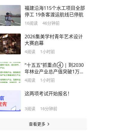
福建沿海115个水工项目全部
停工 19条客渡运航线已停航
16
阅读
46分钟前
2026集美学村青年艺术设计
大赛启幕
4
阅读
1小时前
“十五五”抓重点④ | 到2030
年林业产业总产值突破1万亿
元
4
阅读
1小时前
这两项考试开始报名！
3
阅读
16分钟前
查看更多