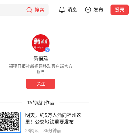
搜索
消息
发布
登录
新福建
福建日报社新福建移动客户端官方
账号
关注
TA的热门作品
明天，约5万人涌向福州这
里！公交地铁重要发布
23
阅读
36分钟前