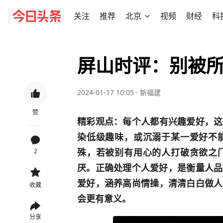
关注
推荐
北京
视频
财经
科
屏山时评：别被
2024-01-17 10:05
·
新福建
赞
精彩观点：每个人都有兴趣爱好，这
染低级趣味，或沉溺于某一爱好不
殊，若被别有用心的人打破贪欲之
2
厌。正确处理个人爱好，是衡量人品
爱好，涵养高尚情操，清清白白做人
收藏
会更有意义。
分享