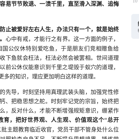
10
容易节节败退、一溃千里，直至滑入深渊、追悔
防止被爱好左右人生，办法只有一个，就是始终
心中有戒，才能行之有界。这一方面的例子，
。
相国公仪休特别爱吃鱼，于是朋友们竞相赠鱼给
收下鱼就会枉法，枉法必然会被罢相。世间道理
以前公休仪能意识到千里之堤毁于蚁穴的道理，
更多的知识，理应更加明白这样的道理。
的先导，时刻坚持用真理武装头脑，加强党性修
钙、把稳思想之舵。时刻牢记党的宗旨，始终把
么，反对什么，才能不断增强规矩意识，绷紧作
教育，把好世界观、人生观、价值观这个“总开
二批主题教育临近收官，党员干部不管身处什么位
对照检查自身不足，不断提升思想境界，锤炼党