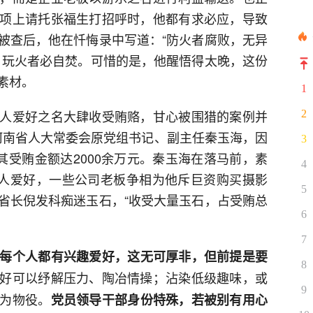
项上请托张福生打招呼时，他都有求必应，导致
被查后，他在忏悔录中写道：“防火者腐败，无异
：玩火者必自焚。可惜的是，他醒悟得太晚，这份
素材。
1
人爱好之名大肆收受贿赂，甘心被围猎的案例并
2
日，河南省人大常委会原党组书记、副主任秦玉海，因
3
其受贿金额达2000余万元。秦玉海在落马前，素
4
个人爱好，一些公司老板争相为他斥巨资购买摄影
5
省长倪发科痴迷玉石，“收受大量玉石，占受贿总
6
7
每个人都有兴趣爱好，这无可厚非，但前提是要
8
好可以纾解压力、陶冶情操；沾染低级趣味，或
9
为物役。
党员领导干部身份特殊，若被别有用心