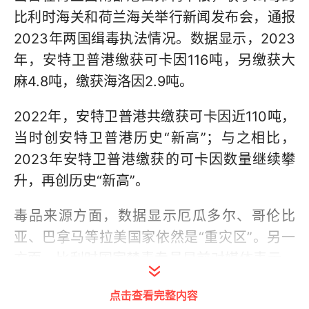
比利时海关和荷兰海关举行新闻发布会，通报
2023年两国缉毒执法情况。数据显示，2023
年，安特卫普港缴获可卡因116吨，另缴获大
麻4.8吨，缴获海洛因2.9吨。
2022年，安特卫普港共缴获可卡因近110吨，
当时创安特卫普港历史“新高”；与之相比，
2023年安特卫普港缴获的可卡因数量继续攀
升，再创历史“新高”。
毒品来源方面，数据显示厄瓜多尔、哥伦比
亚、巴拿马等拉美国家依然是“重灾区”。另一
方面，比利时国家禁毒专员早前对媒体表示，
随着比荷两国加大与拉美国家的合作力度，贩
点击查看完整内容
毒团伙试图从塞内加尔等西非国家开辟新的毒