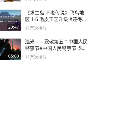
《求生岛 不老传说》飞鸟地
区 1-6 毛皮工艺升级 #还得是
主机大作
20:47
11万
次播放
巡光——致敬第五个中国人民
警察节#中国人民警察节 @抖
音小助手
05:00
11万
次播放