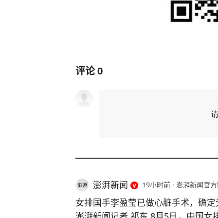
评论
0
澎湃新闻
19小时前
·
澎湃新闻官方
女排国手李盈莹已做心脏手术，确定
澎湃新闻记者 祁东 8月5日，中国