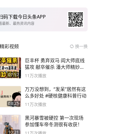
扫码下载今日头条APP
看最新、最热资讯内容
精彩视频
换一换
巨丰杯 勇弃双马 阎大师底线
猛攻 献卒催杀 潘大师精妙入
局
07:57
11万
次播放
万万没想到，“发呆”居然有这
么多好处 #硬核健康科普行动
03:25
11万
次播放
黑河暴雪被硬控 第一次现场
参加懂车帝冬测很有收获！
10:21
11万
次播放