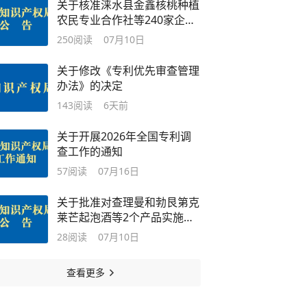
关于核准涞水县金鑫核桃种植
农民专业合作社等240家企业
使用地理标志专用标志的公告
250
阅读
07月10日
关于修改《专利优先审查管理
办法》的决定
143
阅读
6天前
关于开展2026年全国专利调
查工作的通知
57
阅读
07月16日
关于批准对查理曼和勃艮第克
莱芒起泡酒等2个产品实施地
理标志产品保护的公告
28
阅读
07月10日
查看更多