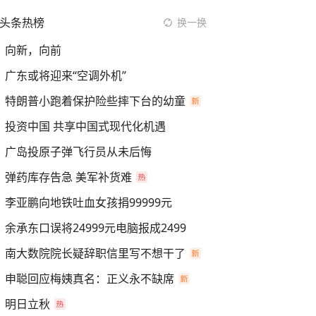
头条热榜
换一换
向新，向前
广东或将迎来“空调外机”
特朗普小跑着保护险些摔下台的幼童
投资中国 共享中国式现代化机遇
广岛投原子弹飞行员从未后悔
弹药库存告急 美军补货难
李亚鹏向地铁吐血女孩捐99999元
余承东口误将24999元电脑报成2499
南大数院院长疑辞职信里写不想干了
申聪回应梅姨真名：正义永不缺席
明日立秋