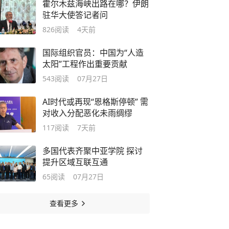
霍尔木兹海峡出路在哪？伊朗
驻华大使答记者问
826
阅读
4天前
国际组织官员：中国为“人造
太阳”工程作出重要贡献
543
阅读
07月27日
AI时代或再现“恩格斯停顿” 需
对收入分配恶化未雨绸缪
117
阅读
7天前
多国代表齐聚中亚学院 探讨
提升区域互联互通
65
阅读
07月27日
查看更多