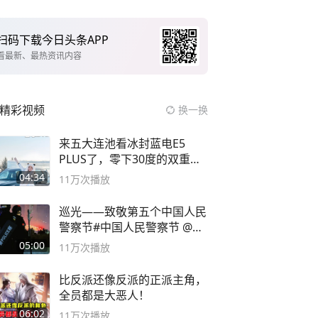
扫码下载今日头条APP
看最新、最热资讯内容
精彩视频
换一换
来五大连池看冰封蓝电E5
PLUS了，零下30度的双重冰
封40小时全录
04:34
11万
次播放
巡光——致敬第五个中国人民
警察节#中国人民警察节 @抖
音小助手
05:00
11万
次播放
比反派还像反派的正派主角，
全员都是大恶人！
06:02
11万
次播放