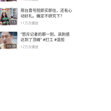
邢台壹号院即买即住，还有心
动好礼。确定不研究下？
01:15
11万
次播放
“怒斥记者的那一刻，讽刺感
达到了顶峰” #打工 #混剪
03:39
12万
次播放