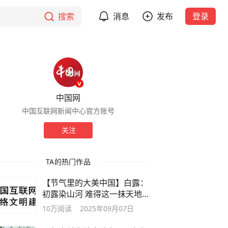
搜索
消息
发布
登录
中国网
中国互联网新闻中心官方账号
关注
TA的热门作品
【节气里的大美中国】白露：
初露染山河 难得这一抹天地
颜色
10万
阅读
2025年09月07日