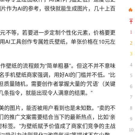
图片作为AI的参考，很快就能生成图片，几十上百
5元不等，若要进一步定制个性化元素，价格要更
1
用AI工具创作专属姓氏壁纸，单张价格在10元左
2
3
制作壁纸的流程颇为“简单粗暴”。但这不并不意味
4
名手机壁纸商家强调，用好AI的门槛并不低。“比
5
快，但质量随机，需要创作者掌握大量的‘咒语’（关键
6
几条指令，就能出现令人满意的结果。”
7
精美的图片，能否被用户看到也是未知数。“卖的不
8
我们的推广文案需要结合当下的最新热点，比如‘亲
9
对标签。”为壁纸赋予价值成了商家们竞争的主战
10
”“吸引力法则显化”“改变气运”等描述不在少数，