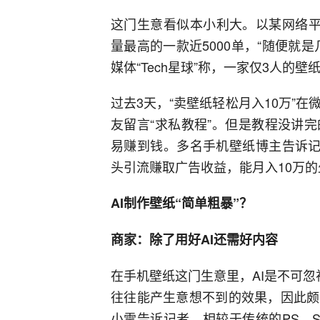
这门生意看似本小利大。以某网络平
量最高的一款近5000单，“随便就
媒体“Tech星球”称，一家仅3人的
过去3天，“卖壁纸轻松月入10万”
友留言“求私教程”。但是教程没讲
易赚到钱。多名手机壁纸博主告诉记
头引流赚取广告收益，能月入10万
AI制作壁纸“简单粗暴”？
商家：除了用好AI还需好内容
在手机壁纸这门生意里，AI是不可忽
往往能产生意想不到的效果，因此颇
小雪告诉记者，相较于传统的PS、S