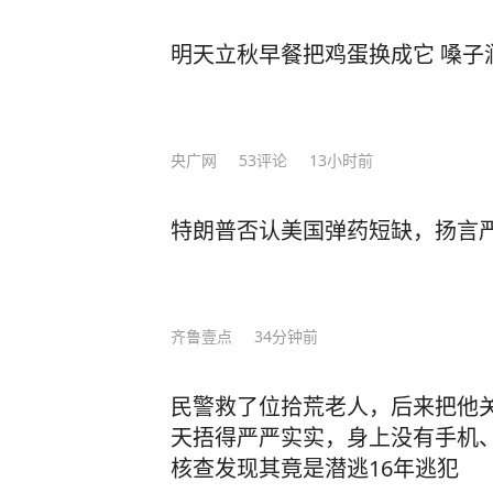
得“我在中国，人工成本低”就安全
下降，而薪资与管理成本持续上涨时，那
明天立秋早餐把鸡蛋换成它 嗓子
所的合伙人张律师，年收入200万，最近却主动
一个助理用AI整理案卷，1小时完成
被淘汰的那个。” 当一般打工人还在为做不完的PPT和报表焦头烂额时，卷王已经用AI
智能体把重复劳动自动化——效率翻倍，准点下班。 过去两
央广网
53
评论
13小时前
技能"的岗位，从不到100万激增到750万，增长近6倍
再是与AI比智商，真正的竞赛在于：
特朗普否认美国弹药短缺，扬言严
挂大脑”。 当你的同事开始用AI两小时完成你一天的工作时，问题不再是“我的工作会
被AI取代吗？”，而是——我如何使用AI，让自
企业招聘中明确要求会使用AI工具的岗
齐鲁壹点
34分钟前
达27.34 万元，整体高于未要求AI能力的职位。 在这个DeepS
靠AI高效办公，连自家娃聊起AI都
不入”！ 为此，马斯克强烈推荐大家提早学AI，而这一套《AI时代生存手册》，不管
民警救了位拾荒老人，后来把他
是小学生、初中生，还是中老年人，都能
天捂得严严实实，身上没有手机
句话说得好：“种一棵树最好的时间是十年前，其次
核查发现其竟是潜逃16年逃犯