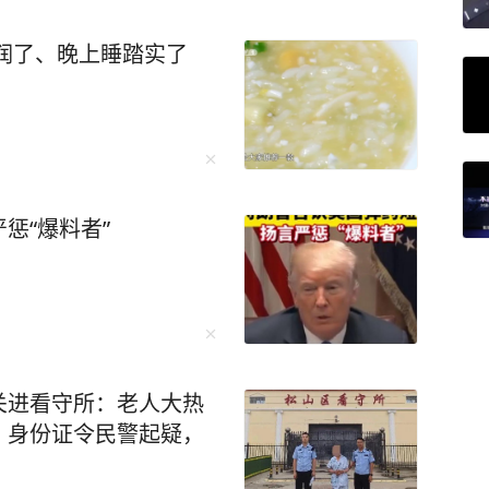
，那你可能忽略了这样一个逻辑：当算力成本不断
些看似稳固的岗位，其实最脆弱。 北京某律
润了、晚上睡踏实了
报了个AI培训班。 原因很简单：他的
了他3天的工作量。“我如果不学AI，明年可能就是
年，招聘要求里出现"AI
。 所以，未来的职场竞争，将不
谁能更好地与AI协作，谁能更聪明地使用这个“外
惩“爆料者”
己变得不可替代？ 2026年开工首周，
位同比增长215.61%，相关职位招聘平均年薪
eek惊艳全网，身边人
头头是道的时代，唯独你还在原地懵圈，格外“格格
关进看守所：老人大热
通过这本书轻轻松松掌握 AI 基础知识。 有
、身份证令民警起疑，
是现在。” 重要的是现在就开始，