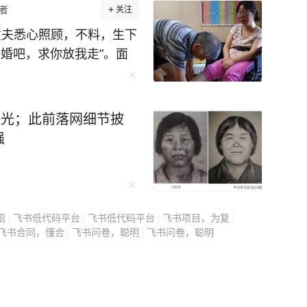
者
关注
丈夫悉心照顾，不料，生下
婚吧，求你放我走”。面
全部苦衷，听完所有人都
冬天，安徽
曝光；此前落网细节披
王磊一动不动地躺着。 她
强
科博士，不久前还是南昌
翻个身都需要别人帮忙。
倒，检查结果是脑干大面
招
飞书低代码平台
飞书低代码平台
飞书项目，为复
让病情恶化。 可王磊
飞书合同，懂合
飞书问卷，聪明
飞书问卷，聪明
子，就算以后站不起来，
子。 从王磊住院
 几个月下来，