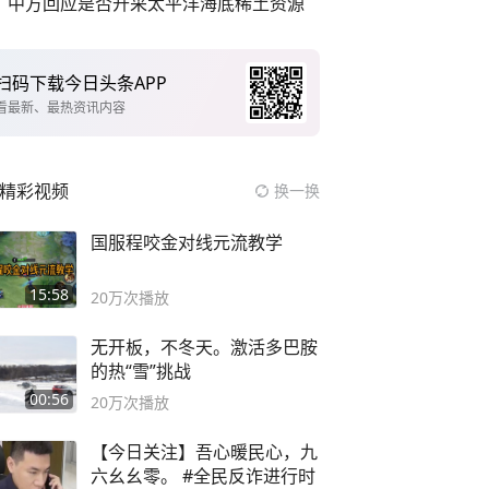
中方回应是否开采太平洋海底稀土资源
扫码下载今日头条APP
看最新、最热资讯内容
精彩视频
换一换
国服程咬金对线元流教学
15:58
20万
次播放
无开板，不冬天。激活多巴胺
的热“雪”挑战
00:56
20万
次播放
【今日关注】吾心暖民心，九
六幺幺零。 #全民反诈进行时