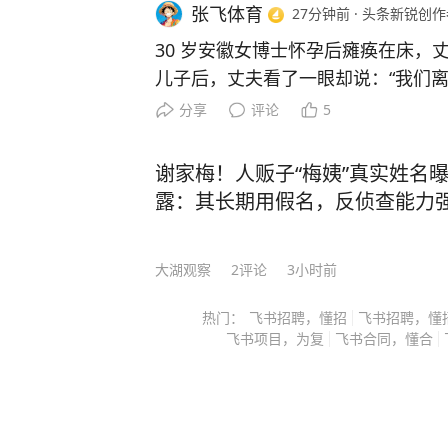
张飞体育
27分钟前
·
头条新锐创作
30 岁安徽女博士怀孕后瘫痪在床，
儿子后，丈夫看了一眼却说：“我们离
对妻子落泪质问，丈夫终于崩溃坦白
分享
评论
5
沉默了。 主要信源：（中华网——回顾：安徽30岁博士，怀孕
后瘫痪，坚持生下儿子，丈夫却扭头就走） 2012年
谢家梅！人贩子“梅姨”真实姓名
合肥一家医院的产科病房里，30岁的
露：其长期用假名，反侦查能力
是中南大学湘雅医学院毕业的神经内
大学第二附属医院的医生，可现在连
大湖观察
2
评论
3小时前
怀孕四个月时，她在值夜班时突然晕
积出血。 手术后命保住了，但全身瘫痪，右眼也看不见了。 医
热门：
飞书招聘，懂招
飞书招聘，懂
生建议她终止妊娠，因为继续怀孕可能会
飞书项目，为复
飞书合同，懂合
死活不同意，她说这是她的第一个孩
也要把孩子生下来。 她的丈夫，一个在儿科工作的医生，当时
抱着她哭了一场，说不管怎样都会照顾她一辈
那天起，丈夫就辞了工作，全天候守在病床边。