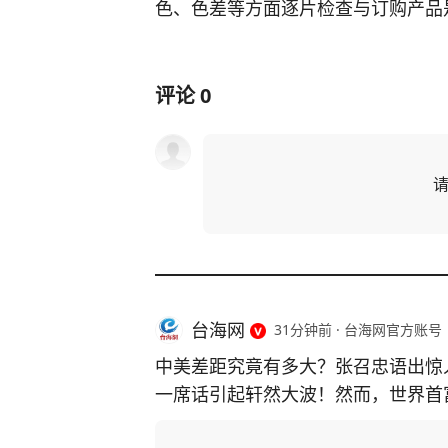
色、色差等方面逐片检查与订购产品
评论
0
台海网
31分钟前
·
台海网官方账号
中美差距究竟有多大？张召忠语出惊人
一席话引起轩然大波！然而，世界首富
epSeek就是最好的证明！”振聋发聩！ 马斯克的这番话，并非一时兴起，而是基