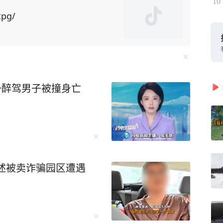
10
垄断。它们为了攫取超额利润，稳固自己的超然地
tpg/
断AI人才流出等手段，结果便是美国掌握了AI闭
-V3和DeepSeek-R1两款大模型，成本价格低廉，性
至引发了Meta内部的恐慌，工程师们开始连夜尝
一醉驾男子被撞身亡
。在此前，美国召集硅谷巨头秘密启动"Projec
建成全球规模最大AI算力集群。可惜，这个疯狂计划，
和网
PPO等手机厂商，吉利、岚图、极氪等汽车厂
述被卖诈骗园区遭遇
布接入DeepSeek大模型，探索行业智能化升
00个岗位被AI系统所悄然替代。 如果你觉