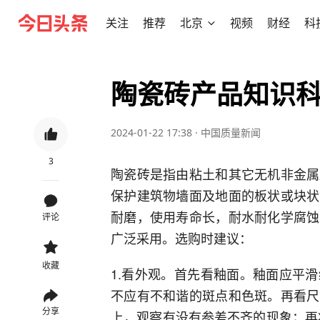
关注
推荐
北京
视频
财经
科
陶瓷砖产品知识
2024-01-22 17:38
·
中国质量新闻
3
陶瓷砖是指由粘土和其它无机非金属
保护建筑物墙面及地面的板状或块状
耐磨，使用寿命长，耐水耐化学腐蚀
评论
广泛采用。选购时建议：
收藏
1.看外观。首先看釉面。釉面应平
不应有不和谐的斑点和色斑。再看尺
分享
上，观察有没有参差不齐的现象；再