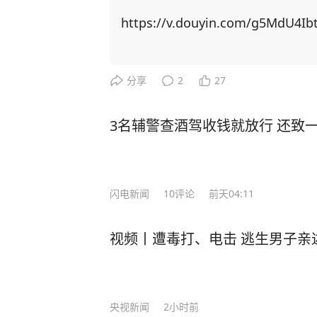
对中国市场和科技发展的切身感受。 在DeepSeek未能问世之前，全球的AI产业近乎
被openAI、谷歌等美国科技巨头
https://v.douyin.com/g5MdU4Ib
位，采取了对外禁售AI推理芯片、阻
源领域的话语权。 但是，在2025年初，短短一个月内，中国AI初创公司深度求索（D
eepSeek）先后发布了DeepSeek
分享
2
27
能与OpenAI相当，让硅谷震惊，甚
试复制DeepSeek的成果。 对此，美国白宫在谈及该模型时说，中国公司发布的最新
3名辅警查酒驾收钱就放行 还致
人工智能技术应该为美国行业敲响警钟
t Stargate"，计划用2年时间
却被DeepSeek的横空出世打乱节奏。 而DeepSeek开源之举，正让AI像水、电
闪电新闻
10
评论
前天04:11
络一样触手可及。 在中国，各个行业、多家企业也纷纷抢滩布局：中国电信、中国联
通、中国移动三大运营商，华为、O
视频丨遭毒打、电击 逃生男子亲
商，国泰君安、兴业证券等多家券商宣
级路径。 从蒸汽机到互联网，再到如今的生成式AI，人类对被机器取代的焦虑从未停
止。 AI的崛起是一场革命，它带来的不是“未来可能”，而是“现在正在”。当我们在阅
读这段文字的短短30秒里，全球至少有20
央视新闻
2小时前