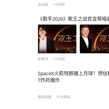
哪怕每天只学30分钟！ 《AI时代生存手册》这本书是国内首部DeepSeek实战指南！
法治网
1小时前
上市15天即创27万册销售佳绩，以硬核内容掀起A
把手教你驾驭DeepSeek，解锁A
《歌手2026》歌王之战官宣帮
宝典！ 书中内容覆盖办公、教育、金融等70+场景，整合Notion、剪映等工具，构建
高效工作流，实现从内容创作到代码
的核心应用。 通过学习本书，你将轻松上手DeepSeek，大幅提升工作效率；利用De
epSeek激发自己的创作灵感，打造
决各种专业难题等等。 360集团创始人周鸿祎说： “不会用AI的人将被淘汰！这本书是
管理者赋能企业、提升竞争力的必读指南。” 站在风口上，任何人都能
新黄河
1小时前
时代的红利，成为“弯道超车”第一人！ 
你是职场精英、创业者，还是自由职
SpaceX火箭残骸撞上月球！预
书不仅是提升个人竞争力的加速器，更是通往智
T炸药爆炸
自己在AI的浪潮中落后，立即行动起来！
即可获取正版好书：[图片]
极目新闻
37分钟前