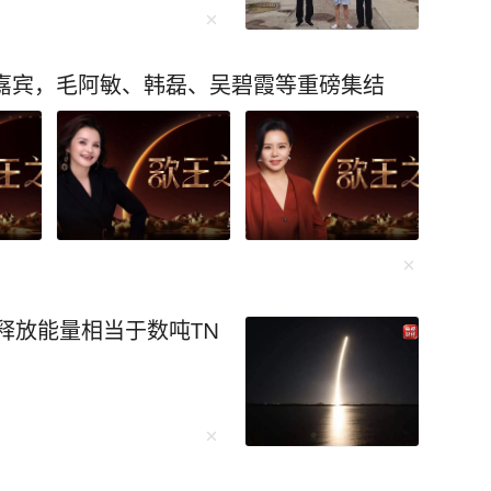
I学习热潮！ 本书从入门到精通，手
I时代核心竞争力，堪称职场进阶与技能破圈的必备
唱嘉宾，毛阿敏、韩磊、吴碧霞等重磅集结
优化的全链路提效，带你从零开始，轻松掌握AI
爆款内容和个人品牌；还将学会利用DeepSeek解
起飞！抓住AI
而这本书就是我们的“AI时代生存指南”。 无论
业者，亦或学生或家长，这本书都能帮到你。本
估释放能量相当于数吨TN
能时代的通行证。 别再犹豫，别再让
 （免责：本文不代表台海网观点） 点击下方