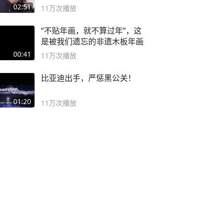
02:51
11万
次播放
“不贴年画，就不算过年”，这
是被我们遗忘的非遗木板年画
00:41
11万
次播放
比亚迪出手，严惩黑公关！
01:20
11万
次播放