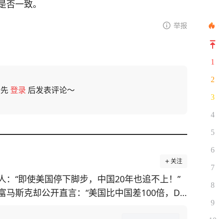
是否一致。
举报
1
2
请先
登录
后发表评论～
3
4
5
6
关注
7
：“即使美国停下脚步，中国20年也追不上！”
8
马斯克却公开直言：“美国比中国差100倍，De
9
于他