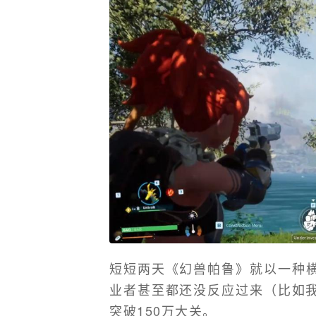
短短两天《幻兽帕鲁》就以一种
业者甚至都还没反应过来（比如我
突破150万大关。