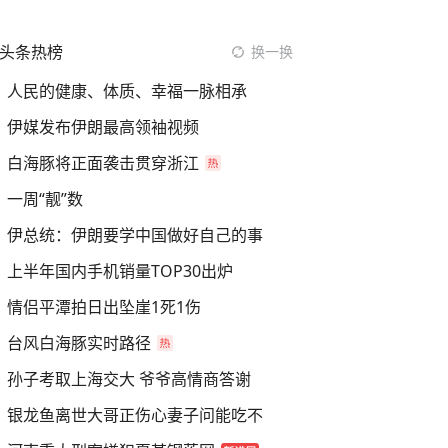
头条热榜
换一换
人民的健康、体质、幸福一脉相承
伊媒发布伊朗最高领袖视频
白海豚将正面袭击贯穿浙江
一周“靓”数
伊总统：伊朗要学中国做好自己的事
上半年国内手机销量TOP30出炉
情侣平潭拍日出坠崖1死1伤
台风白海豚实时路径
孙子考取上海交大 爷爷高情商答谢
银龙鱼离世大哥正伤心妻子问能吃不