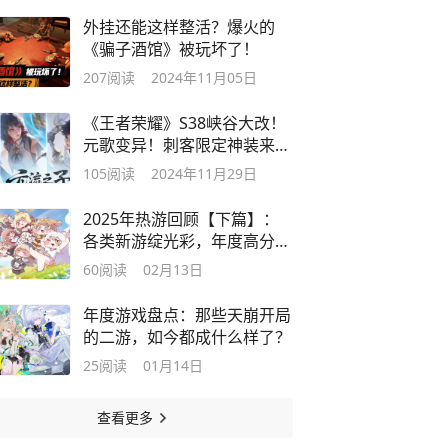
外挂还能这样整活？爆火的
《骗子酒馆》被玩坏了！
207
阅读
2024年11月05日
《王者荣耀》S38峡谷大改！
元歌变异！刺客限定神装来
袭！
105
阅读
2024年11月29日
2025年热游回顾【下篇】：
各类新游绽光彩，年度高分新
游盘点！
60
阅读
02月13日
年度游戏盘点：那些天崩开局
的二游，如今都成什么样了？
25
阅读
01月14日
查看更多