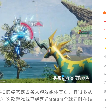
1
2
3
4
5
6
7
横扫的姿态霸占各大游戏媒体首页，有很多从
8
）这款游戏就已经喜迎Steam全球同时在线
9