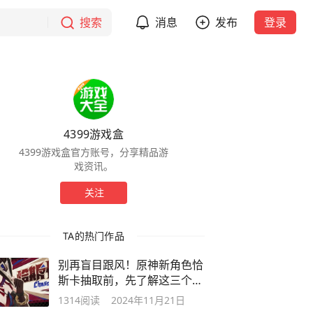
搜索
消息
发布
登录
4399游戏盒
4399游戏盒官方账号，分享精品游
戏资讯。
关注
TA的热门作品
别再盲目跟风！原神新角色恰
斯卡抽取前，先了解这三个隐
藏毒点！
1314
阅读
2024年11月21日