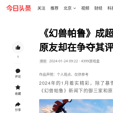
关注
推荐
北京
视频
财经
科
《幻兽帕鲁》成
原友却在争夺其
1
2024-01-24 09:22
·
4399游戏盒
原创
作品声明：个人观点、仅供参考
评论
2024年的1月着实精彩，除了
《幻兽帕鲁》新闻下的御三家和原
收藏
分享