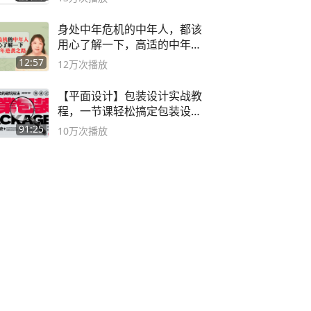
身处中年危机的中年人，都该
用心了解一下，高适的中年逆
袭之路
12:57
12万
次播放
【平面设计】包装设计实战教
程，一节课轻松搞定包装设计
流程！
91:25
10万
次播放