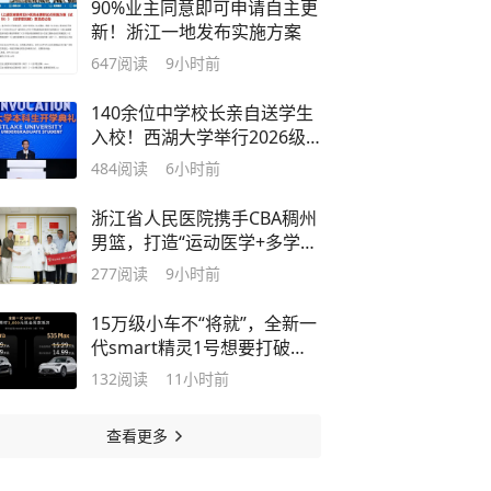
90%业主同意即可申请自主更
新！浙江一地发布实施方案
647
阅读
9小时前
140余位中学校长亲自送学生
入校！西湖大学举行2026级
本科生开学典礼
484
阅读
6小时前
浙江省人民医院携手CBA稠州
男篮，打造“运动医学+多学
科”保障新模式
277
阅读
9小时前
15万级小车不“将就”，全新一
代smart精灵1号想要打破什
么？
132
阅读
11小时前
查看更多