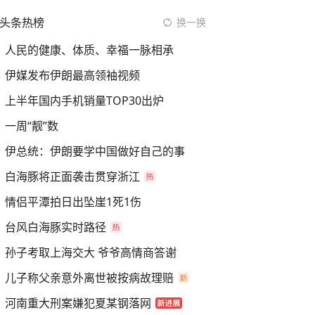
头条热榜
换一换
人民的健康、体质、幸福一脉相承
伊媒发布伊朗最高领袖视频
上半年国内手机销量TOP30出炉
一周“靓”数
伊总统：伊朗要学中国做好自己的事
白海豚将正面袭击贯穿浙江
情侣平潭拍日出坠崖1死1伤
台风白海豚实时路径
孙子考取上海交大 爷爷高情商答谢
儿子称父亲意外离世被按病故理赔
河南重大刑案嫌犯夏某钢落网