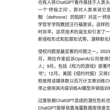
也有人将ChatGPT看作悬挂于人类头
一个‘终极之问’，即对人类来说它是‘
黜’（dethrone）的陷阱？对这一
学哲学学院教授汪行福曾说。这样的诘
时尚早，这项技术的诞生却引发了一
新侵权形式和犯罪形式等，潜移默化
侵权问题是最显著的问题之一，2023年C
月，两位作家起诉OpenAI公司使
人；9月，包括《权力的游戏》原著作者乔
书”；12月，美国《纽约时报》又将
权使用该媒体数以百万计文章训练Ch
停止使用其内容训练AI模型并销毁训
过度依赖ChatGPT造成的潜在危
ChatGPT能够依靠海量数据库快