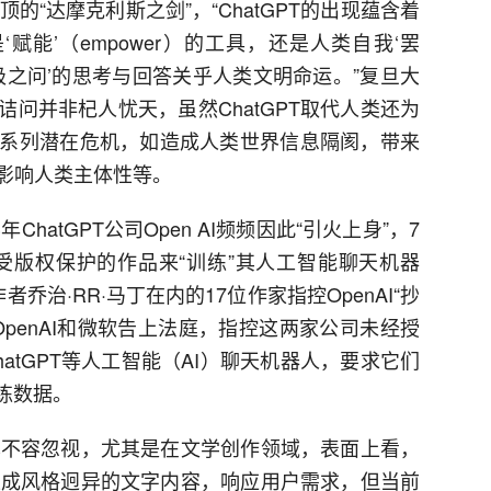
顶的“达摩克利斯之剑”，“ChatGPT的出现蕴含着
赋能’（empower）的工具，还是人类自我‘罢
‘终极之问’的思考与回答关乎人类文明命运。”复旦大
问并非杞人忧天，虽然ChatGPT取代人类还为
系列潜在危机，如造成人类世界信息隔阂，带来
影响人类主体性等。
hatGPT公司Open AI频频因此“引火上身”，7
用受版权保护的作品来“训练”其人工智能聊天机器
治·RR·马丁在内的17位作家指控OpenAI“抄
OpenAI和微软告上法庭，指控这两家公司未经授
atGPT等人工智能（AI）聊天机器人，要求它们
练数据。
机也不容忽视，尤其是在文学创作领域，表面上看，
速生成风格迥异的文字内容，响应用户需求，但当前