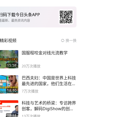
扫码下载今日头条APP
看最新、最热资讯内容
精彩视频
换一换
国服程咬金对线元流教学
15:58
20万
次播放
巴西夫妇：中国是世界上科技
最先进的国家，他们生活在
2999年
18:10
7万
次播放
科技与艺术的桥梁：专访跨界
创客，解码DigiShow的创新
之路
18:18
13万
次播放