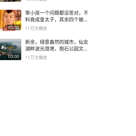
笨小孩一个问题都没答对，不
料竟成皇太子，其余四个被处
死
05:30
11万
次播放
新余，绿意盎然的城市，仙女
湖畔波光潋滟，抱石公园文化
深邃……
03:00
11万
次播放