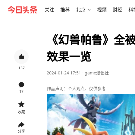
关注
推荐
北京
视频
财经
科
《幻兽帕鲁》全被
效果一览
137
2024-01-24 17:51
·
game漫谈社
作品声明：个人观点、仅供参考
17
收藏
分享