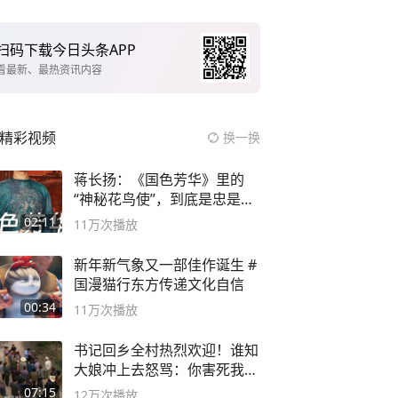
扫码下载今日头条APP
看最新、最热资讯内容
精彩视频
换一换
蒋长扬：《国色芳华》里的
“神秘花鸟使”，到底是忠是
奸？
02:11
11万
次播放
新年新气象又一部佳作诞生 #
国漫猫行东方传递文化自信
00:34
11万
次播放
书记回乡全村热烈欢迎！谁知
大娘冲上去怒骂：你害死我儿
子
07:15
12万
次播放