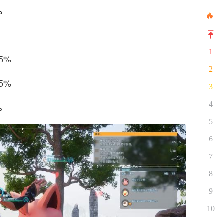
%
1
5%
2
5%
3
4
%
5
6
7
8
9
10