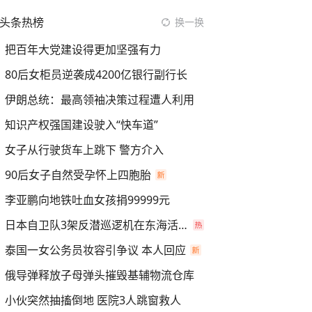
头条热榜
换一换
把百年大党建设得更加坚强有力
80后女柜员逆袭成4200亿银行副行长
伊朗总统：最高领袖决策过程遭人利用
知识产权强国建设驶入“快车道”
女子从行驶货车上跳下 警方介入
90后女子自然受孕怀上四胞胎
李亚鹏向地铁吐血女孩捐99999元
日本自卫队3架反潜巡逻机在东海活动
泰国一女公务员妆容引争议 本人回应
俄导弹释放子母弹头摧毁基辅物流仓库
小伙突然抽搐倒地 医院3人跳窗救人