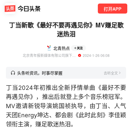
打开APP
丁当新歌《最好不要再遇见你》MV赚足歌
迷热泪
北青热点
关注
北京青年报新媒体有限公司旗下账号
  2024-1-26 06:08
头条听资讯，时事尽掌握
去听全文
丁当2024年初推出全新抒情单曲《最好不要
再遇见你》，推出后就登上多个音乐榜冠军。
MV邀请新锐导演姚国祯执导，由丁当、人气
天团Energy坤达、都会剧《此时此刻》李佳颖
领衔主演，赚足歌迷热泪。