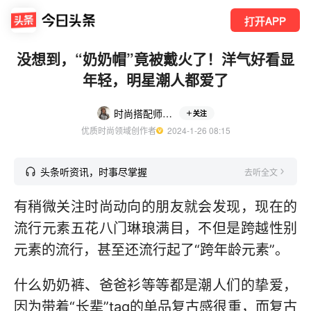
打开APP
没想到，“奶奶帽”竟被戴火了！洋气好看显
年轻，明星潮人都爱了
时尚搭配师瓜瓜
关注
优质时尚领域创作者
  2024-1-26 08:15
头条听资讯，时事尽掌握
去听全文
有稍微关注时尚动向的朋友就会发现，现在的
流行元素五花八门琳琅满目，不但是跨越性别
元素的流行，甚至还流行起了“跨年龄元素”。
什么奶奶裤、爸爸衫等等都是潮人们的挚爱，
因为带着“长辈”tag的单品复古感很重，而复古