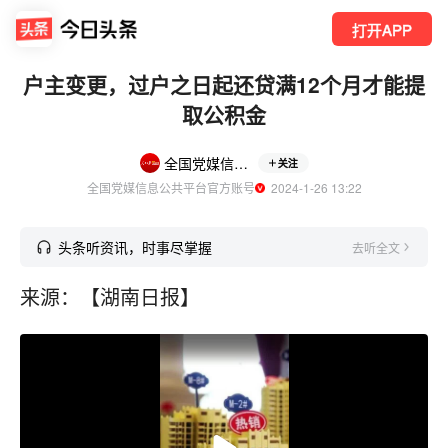
打开APP
户主变更，过户之日起还贷满12个月才能提
取公积金
全国党媒信息公共平台
关注
全国党媒信息公共平台官方账号
  2024-1-26 13:22
头条听资讯，时事尽掌握
去听全文
来源：【湖南日报】