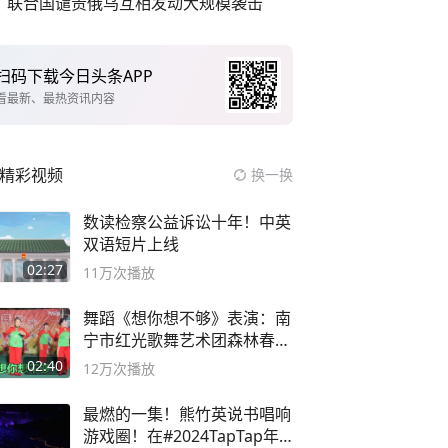
联合国谴责俄乌互相发动大规模袭击
扫码下载今日头条APP
看最新、最热资讯内容
精彩视频
换一换
数读检察公益诉讼十年！中英
双语短片上线
02:27
11万
次播放
舞蹈《想你想不够》表演：南
宁市红光歌舞艺术团森林春红
舞蹈队。
02:40
12万
次播放
最燃的一集！熊竹英说书唱响
游戏圈！在#2024TapTap年