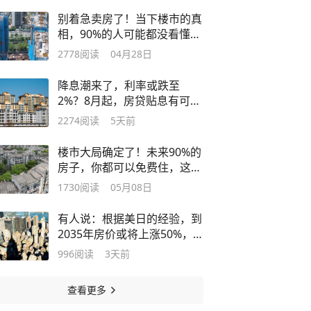
别着急卖房了！当下楼市的真
相，90%的人可能都没看懂，
逻辑变了
2778
阅读
04月28日
降息潮来了，利率或跌至
2%？8月起，房贷贴息有可能
全面铺开吗？
2274
阅读
5天前
楼市大局确定了！未来90%的
房子，你都可以免费住，这是
真的吗？
1730
阅读
05月08日
有人说：根据美日的经验，到
2035年房价或将上涨50%，
有可能吗？
996
阅读
3天前
查看更多