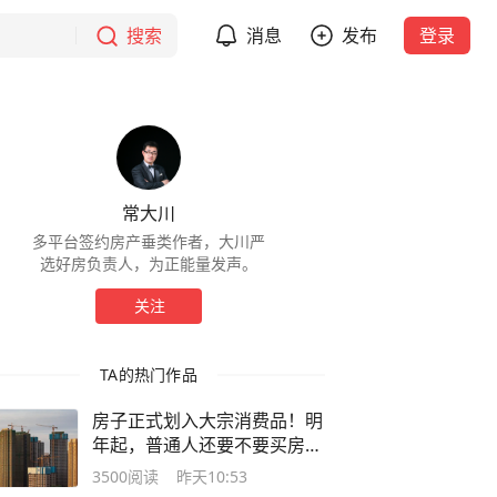
搜索
消息
发布
登录
常大川
多平台签约房产垂类作者，大川严
选好房负责人，为正能量发声。
关注
TA的热门作品
房子正式划入大宗消费品！明
年起，普通人还要不要买房？
有答案了
3500
阅读
昨天10:53