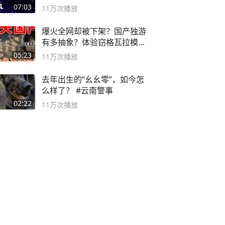
度游戏大赏
07:03
11万
次播放
爆火全网却被下架？国产独游
有多抽象？体验窃格瓦拉模拟
器！
05:23
11万
次播放
去年出生的“幺幺零”，如今怎
么样了？ #云南警事
02:22
11万
次播放