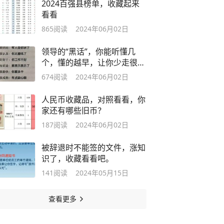
2024百强县榜单，收藏起来
看看
865
阅读
2024年06月02日
领导的“黑话”，你能听懂几
个，懂的越早，让你少走很多
弯路。
674
阅读
2024年06月02日
人民币收藏品，对照看看，你
家还有哪些旧币？
187
阅读
2024年06月02日
被辞退时不能签的文件，涨知
识了，收藏看看吧。
141
阅读
2024年05月15日
查看更多