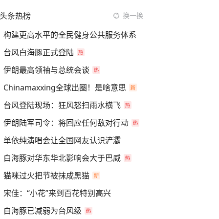
头条热榜
换一换
构建更高水平的全民健身公共服务体系
台风白海豚正式登陆
伊朗最高领袖与总统会谈
Chinamaxxing全球出圈！是啥意思
台风登陆现场：狂风怒扫雨水横飞
伊朗陆军司令：将回应任何敌对行动
单依纯演唱会让全国网友认识浐灞
白海豚对华东华北影响会大于巴威
猫咪过火把节被抹成黑猫
宋佳：“小花”来到百花特别高兴
白海豚已减弱为台风级