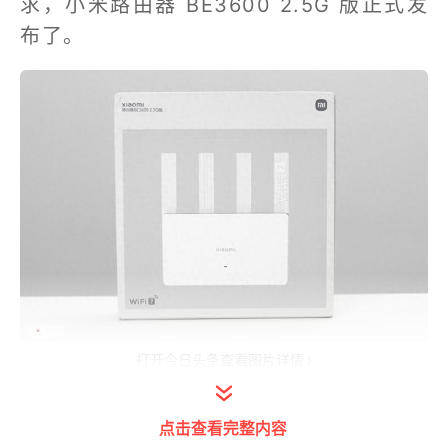
求，小米路由器 BE3600 2.5G 版正式发
布了。
打开今日头条查看图片详情
我们先来解读一下这个名字吧，BE3600
点击查看完整内容
2.5G，你能从名字中获取哪些信息呢？首