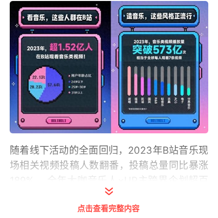
随着线下活动的全面回归，2023年B站音乐现
场相关视频投稿人数翻番，投稿总量同比暴涨
189% 。全年大咖音乐人×UP主跨界企划超百
次，音乐现场活动合作超1100场。其中，陈奕
点击查看完整内容
迅与UP主“狂阿弥_”深度对谈、李宇春演唱会