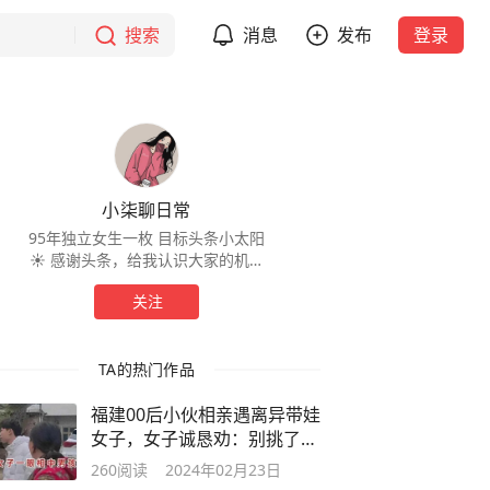
搜索
消息
发布
登录
小柒聊日常
95年独立女生一枚 目标头条小太阳
☀️ 感谢头条，给我认识大家的机会
💖
关注
TA的热门作品
福建00后小伙相亲遇离异带娃
女子，女子诚恳劝：别挑了，
都是你
260
阅读
2024年02月23日