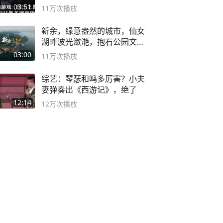
概要
03:51
11万
次播放
新余，绿意盎然的城市，仙女
湖畔波光潋滟，抱石公园文化
深邃……
03:00
11万
次播放
综艺：琴瑟和鸣多厉害？小夫
妻弹奏出《西游记》，绝了
12:14
12万
次播放