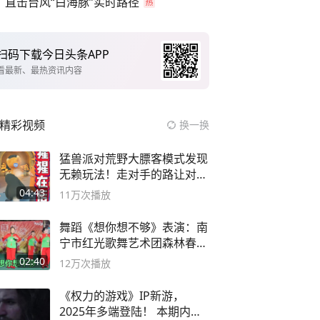
直击台风“白海豚”实时路径
扫码下载今日头条APP
看最新、最热资讯内容
精彩视频
换一换
猛兽派对荒野大膘客模式发现
无赖玩法！走对手的路让对手
无路可走
04:43
11万
次播放
舞蹈《想你想不够》表演：南
宁市红光歌舞艺术团森林春红
舞蹈队。
02:40
12万
次播放
《权力的游戏》IP新游，
2025年多端登陆！ 本期内容