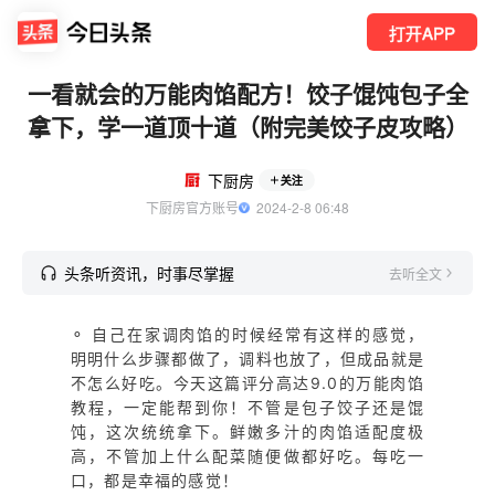
打开APP
一看就会的万能肉馅配方！饺子馄饨包子全
拿下，学一道顶十道（附完美饺子皮攻略）
下厨房
关注
下厨房官方账号
  2024-2-8 06:48
头条听资讯，时事尽掌握
去听全文
⚬ 自己在家调肉馅的时候经常有这样的感觉，
明明什么步骤都做了，调料也放了，但成品就是
不怎么好吃。今天这篇评分高达9.0的万能肉馅
教程，一定能帮到你！不管是包子饺子还是馄
饨，这次统统拿下。鲜嫩多汁的肉馅适配度极
高，不管加上什么配菜随便做都好吃。每吃一
口，都是幸福的感觉！