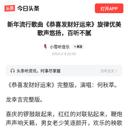
打开APP
新年流行歌曲《恭喜发财好运来》旋律优美
歌声悠扬，百听不腻
小雪听音乐
关注
2024-2-9 22:03
头条听资讯，时事尽掌握
去听全文
《恭喜发财好运来》完整版，演唱：何秋萃。
龙幸言完整版。
喜庆的锣鼓敲起来，红红的对联贴起来，鞭炮
声声响天籁，男女老少笑逐颜开，欢乐的秧歌