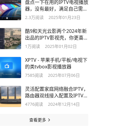
盘点一下在用的IPTV电视播放
器，没有最好，满足自己需要
最重要
2.3万
阅读
2025年01月23日
酷9和天光云影两个2024年新
出品的IPTV影视壳，你更喜欢
哪个
1万
阅读
2025年01月02日
XPTV - 苹果手机/平板/电视下
的类tvbox影视播放器
7585
阅读
2025年07月06日
灵活配置家庭网络融合IPTV，
路由器双线接入配置及IPTV单
播源分流
4776
阅读
2024年12月14日
查看更多