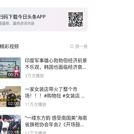
扫码下载今日头条APP
看最新、最热资讯内容
精彩视频
换一换
印度军事雄心勃勃但经济前景
不乐观，韩国也面临经济衰退
风险
00:21
3万
次播放
一家女装店带火了整个市
场！！！#购物狂 #女装店 #
高品质女装
02:00
11万
次播放
“一缕东方韵 感受南国美”海南
省旗袍协会年会2《开场鼓》
二团
03:16
11万
次播放