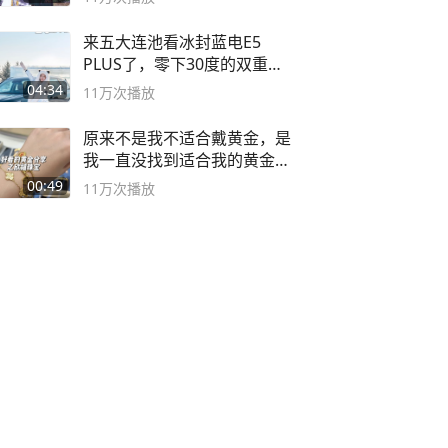
来五大连池看冰封蓝电E5
PLUS了，零下30度的双重冰
封40小时全录
04:34
11万
次播放
原来不是我不适合戴黄金，是
我一直没找到适合我的黄金
😭
00:49
11万
次播放