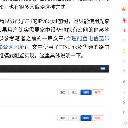
Pv6，也有很多人偏爱这种方式。
商只分配了/64的IPv6地址前缀，也只能使用光猫
如果用户确实需要家中设备也能有公网的IPv6地
1
以参考笔者之前的一篇文章(
合理配置电信宽带
2
v6公网地址
)。文中使用了TP-Link及华硕的路由
3
v6中继模式配置实现。这里具体说明一下。
4
5
6
7
8
9
10