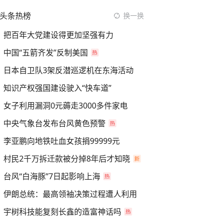
头条热榜
换一换
把百年大党建设得更加坚强有力
中国“五箭齐发”反制美国
日本自卫队3架反潜巡逻机在东海活动
知识产权强国建设驶入“快车道”
女子利用漏洞0元薅走3000多件家电
中央气象台发布台风黄色预警
李亚鹏向地铁吐血女孩捐99999元
村民2千万拆迁款被分掉8年后才知晓
台风“白海豚”7日起影响上海
伊朗总统：最高领袖决策过程遭人利用
宇树科技能复刻长鑫的造富神话吗