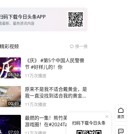
扫码下载今日头条APP
看最新、最热资讯内容
精彩视频
换一换
《庆》 #第5个中国人民警察
节 #好样儿的！你
01:52
11万
次播放
原来不是我不适合戴黄金，是
我一直没找到适合我的黄金
😭
00:49
11万
次播放
首页
最燃的一集！熊竹英说书唱响
扫码下载今日头条
游戏圈！在#2024TapTap年
度游戏大赏
07:03
11万
次播放