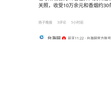
关照，收受10万余元和香烟约3
扬子晚报
3
评论
5小时前
台海网
前天11:22
·
台海网官方账号
694年一天晚上，70岁的武则天以
南璆的手刚放在武则天的手腕上，就
了，留下来陪朕吧。” 在历史的长河中，我们往往通过教科书了解那些波澜壮阔的时
代与人物，但那些被精心编纂的篇章，
《历史不忍细看》一书，从细节上入
https://v.douyin.com/y3lcABks1v
扭曲、误读、篡改的历史资料，小细节撬
多人不知道的，武则天与御医沈南璆的故事。 694年一天夜里，70
中疼痛难耐，急招御医沈南璆诊脉。
分享
29
681
即起身开方烹药。 不一会儿一碗热气腾腾的汤药就熬制完成。他端来药汤，躬身施礼
道：“陛下请慢用。”说罢便要退下