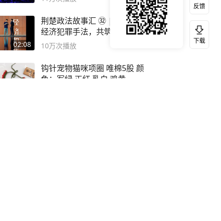
反馈
荆楚政法故事汇 ㉜ | 【揭秘
经济犯罪手法，共筑平安防线
下载
02:08
10万
次播放
钩针宠物猫咪项圈 唯棉5股 颜
色：军绿 正红 乳白 鸡黄
10:21
11万
次播放