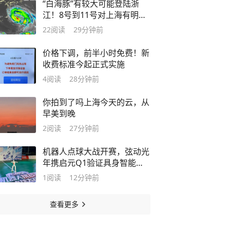
“白海豚”有较大可能登陆浙
江！8号到11号对上海有明显
风雨影响
22
阅读
29分钟前
价格下调，前半小时免费！新
收费标准今起正式实施
4
阅读
28分钟前
你拍到了吗上海今天的云，从
早美到晚
2
阅读
27分钟前
机器人点球大战开赛，弦动光
年携启元Q1验证具身智能产
业化路径
1
阅读
12分钟前
查看更多