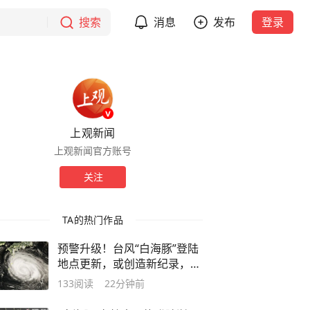
搜索
消息
发布
登录
上观新闻
上观新闻官方账号
关注
TA的热门作品
预警升级！台风“白海豚”登陆
地点更新，或创造新纪录，多
地启动应急响应
133
阅读
22分钟前