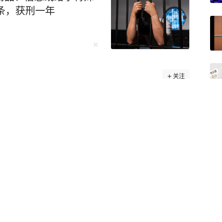
0条，获刑一年
关注
肚子疼为由，将御医沈南璆叫到寝宫诊脉。谁料沈
被武则天反手抓住，她意味深长道：“今夜别走
往往掩盖了诸多不为人知的细节与真相。 而
手，以独辟蹊径的视角，收集了大量被人遗忘、
I/
出大疑团，再现被历史掩盖的真相！ 比如很
岁的武则天忽觉腹
把完脉后沈南璆说：“陛下乃欠缺阳气所致。”随
，却忽见武则天上下打量自己，目光灼灼，不禁心