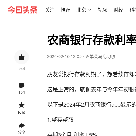
关注
推荐
北京
视频
财经
科
农商银行存款利率20
2024-02-16 12:05
·
落单菜鸟乱叨叨
944
朋友说银行存款到期了，想着续存却
这是正常的，就像去年与今年年初银
164
以下是2024年2月农商银行app显
收藏
1.整存整取
分享
存期3个月 利率1.5%