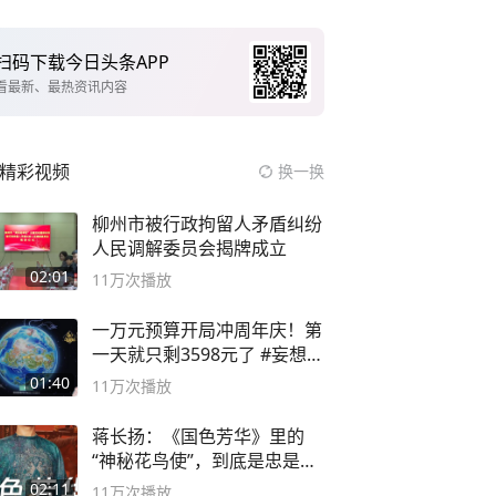
扫码下载今日头条APP
看最新、最热资讯内容
精彩视频
换一换
柳州市被行政拘留人矛盾纠纷
人民调解委员会揭牌成立
02:01
11万
次播放
一万元预算开局冲周年庆！第
一天就只剩3598元了 #妄想山
海
01:40
11万
次播放
蒋长扬：《国色芳华》里的
“神秘花鸟使”，到底是忠是
奸？
02:11
11万
次播放