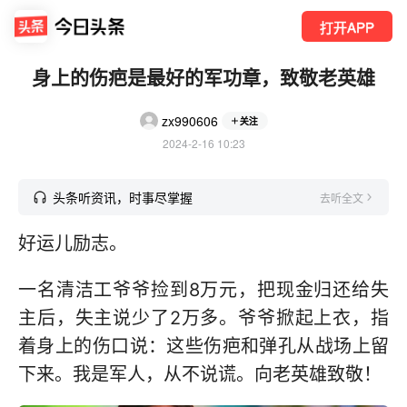
打开APP
身上的伤疤是最好的军功章，致敬老英雄
zx990606
关注
2024-2-16 10:23
头条听资讯，时事尽掌握
去听全文
好运儿励志。
一名清洁工爷爷捡到8万元，把现金归还给失
主后，失主说少了2万多。爷爷掀起上衣，指
着身上的伤口说：这些伤疤和弹孔从战场上留
下来。我是军人，从不说谎。向老英雄致敬！