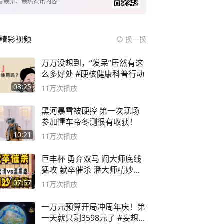
看最新、最热资讯内容
精彩视频
换一换
万万没想到，“发呆”居然有这
么多好处 #硬核健康科普行动
03:25
11万
次播放
黑河暴雪被硬控 第一次现场
参加懂车帝冬测很有收获！
10:21
11万
次播放
巨丰杯 勇弃双马 阎大师底线
猛攻 献卒催杀 潘大师精妙入
局
07:57
11万
次播放
一万元预算开局冲周年庆！第
一天就只剩3598元了 #妄想山