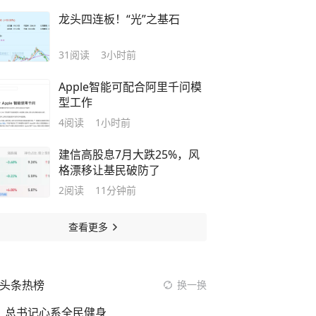
人踏空失眠哭诉比下跌更难受
龙头四连板！“光”之基石
31
阅读
3小时前
Apple智能可配合阿里千问模
型工作
4
阅读
1小时前
建信高股息7月大跌25%，风
格漂移让基民破防了
2
阅读
11分钟前
查看更多
头条热榜
换一换
总书记心系全民健身