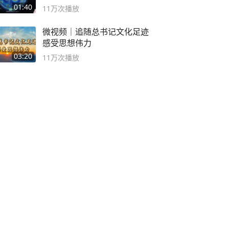
海
01:40
11万
次播放
微视频｜追随总书记文化足迹
感受思想伟力
03:20
11万
次播放