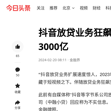
关注
推荐
北京
视频
财经
科
抖音放贷业务狂飙突
3000亿
65
2024-02-20 08:11
·
金融界
抖音放贷业务扩展速度惊人，2023
“
50
藏于短视频之下。伴随放贷业务狂飙
收藏
此前有自媒体称“抖音等字节系公司放
司（中融小贷）回应称为不实信息。
分享
金融牌照。