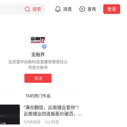
搜索
消息
发布
登录
金融界
北京富华创新科技发展有限责任公
司官方账号
关注
TA的热门作品
“满仓翻倍，云南锗业爱你”！
云南锗业四连板股价破百，年
内涨幅超200%，有人晒账户
5298
阅读
3小时前
狂欢“5天赚了一个小a9”，有