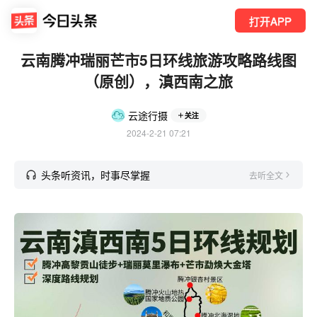
打开APP
云南腾冲瑞丽芒市5日环线旅游攻略路线图
（原创），滇西南之旅
云途行摄
关注
2024-2-21 07:21
头条听资讯，时事尽掌握
去听全文