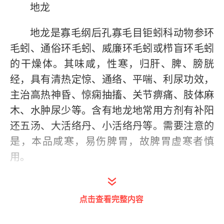
地龙
地龙是寡毛纲后孔寡毛目钜蚓科动物参环
毛蚓、通俗环毛蚓、威廉环毛蚓或栉盲环毛蚓
的干燥体。其味咸，性寒，归肝、脾、膀胱
经，具有清热定惊、通络、平喘、利尿功效，
主治高热神昏、惊痫抽搐、关节痹痛、肢体麻
木、水肿尿少等。含有地龙地常用方剂有补阳
还五汤、大活络丹、小活络丹等。需要注意的
是，本品咸寒，易伤脾胃，故脾胃虚寒者慎
用。
龙骨
点击查看完整内容
龙骨是临床常用的矿物类中药，具有镇惊
安神、平肝潜阳、收敛固涩的功效，主治心神