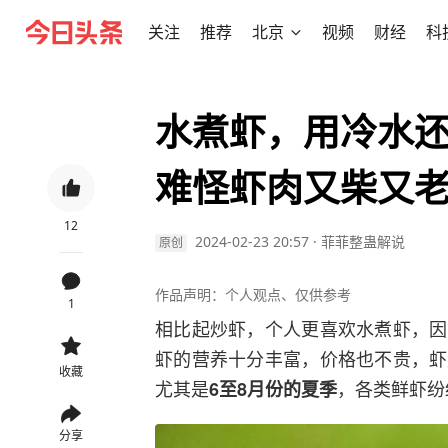
关注
推荐
北京
视频
财经
科
水煮虾，用冷水
难怪虾肉又柴又
12
2024-02-23 20:57
·
菲菲整蛊解说
原创
作品声明：个人观点、仅供参考
1
相比起炒虾，个人更喜欢水煮虾，因
虾的营养十分丰富，价格也不贵，虾
收藏
尤其是
，各类鲜虾纷
6至8月份的夏季
分享