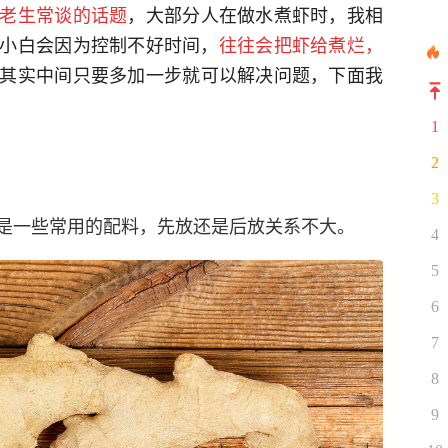
老生常谈的话题
，大部分人在做水煮虾时，我相
小白会因为控制不好时间，
往往会把虾给煮烂，
其实中间只要多加一步就可以解决问题，下面我
1
2
3
是一些常用的配料，先放还是后放关系不大。
4
5
6
7
8
9