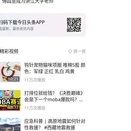
傅园慧成为浙江大学老师
扫码下载今日头条APP
看最新、最热资讯内容
精彩视频
换一换
钩针宠物猫咪项圈 唯棉5股 颜
色：军绿 正红 乳白 鸡黄
10:21
11万
次播放
打排位就给钱？《决胜巅峰》
会是下一个moba爆款吗？#
决胜巅峰
03:33
11万
次播放
应急科普 | 高原地震如何针对
性救援？ #西藏地震救援