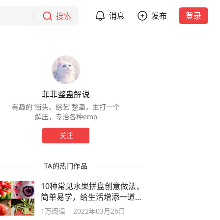
搜索
消息
发布
登录
菲菲整蛊解说
有趣的“街头、综艺”整蛊，主打一个
解压，专治各种emo
关注
TA的热门作品
10种常见水果拼盘创意做法，
简单易学，给生活增添一道美
丽的风景
1万
阅读
2022年03月26日