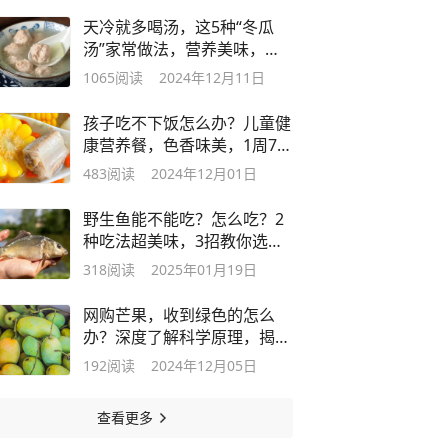
天冷就多喝汤，这5种“冬瓜
汤”家常做法，营养美味，暖
胃更暖心
1065
阅读
2024年12月11日
孩子吃不下饭怎么办？儿童健
康营养餐，色香味美，1周7天
不重样
483
阅读
2024年12月01日
野生鱼能不能吃？怎么吃？2
种吃法超美味，3招教你选好
鱼
318
阅读
2025年01月19日
网购芒果，收到绿色的怎么
办？深度了解科学原理，揭秘
催熟方法
192
阅读
2024年12月05日
查看更多