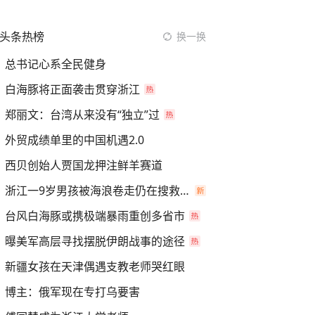
头条热榜
换一换
总书记心系全民健身
白海豚将正面袭击贯穿浙江
郑丽文：台湾从来没有“独立”过
外贸成绩单里的中国机遇2.0
西贝创始人贾国龙押注鲜羊赛道
浙江一9岁男孩被海浪卷走仍在搜救中
台风白海豚或携极端暴雨重创多省市
曝美军高层寻找摆脱伊朗战事的途径
新疆女孩在天津偶遇支教老师哭红眼
博主：俄军现在专打乌要害