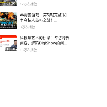
02:20
12万
次播放
🎮野兽游戏：第5集[完整版]
争夺私人岛屿之战！
#MrBeastChina
55:37
3万
次播放
科技与艺术的桥梁：专访跨界
创客，解码DigiShow的创新
之路
18:18
13万
次播放