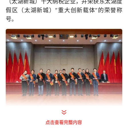
（太湖新城）十大纳税企业，并荣获东太湖度
假区（太湖新城）“重大创新载体”的荣誉称
号。
打开今日头条查看图片详情
点击查看完整内容
创新不辍，数字赋能供水高质量发展