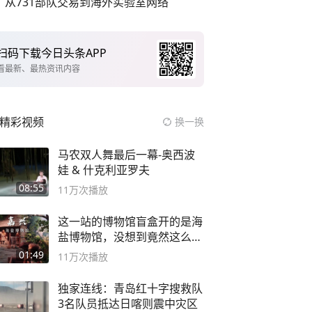
从731部队交易到海外实验室网络
扫码下载今日头条APP
看最新、最热资讯内容
精彩视频
换一换
马农双人舞最后一幕-奥西波
娃 & 什克利亚罗夫
08:55
11万
次播放
这一站的博物馆盲盒开的是海
盐博物馆，没想到竟然这么好
逛！
01:49
11万
次播放
独家连线：青岛红十字搜救队
3名队员抵达日喀则震中灾区