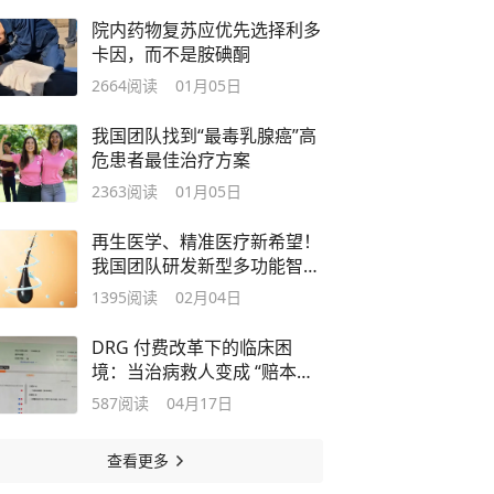
院内药物复苏应优先选择利多
卡因，而不是胺碘酮
2664
阅读
01月05日
我国团队找到“最毒乳腺癌”高
危患者最佳治疗方案
2363
阅读
01月05日
再生医学、精准医疗新希望！
我国团队研发新型多功能智能
水凝胶
1395
阅读
02月04日
DRG 付费改革下的临床困
境：当治病救人变成 “赔本买
卖”
587
阅读
04月17日
查看更多