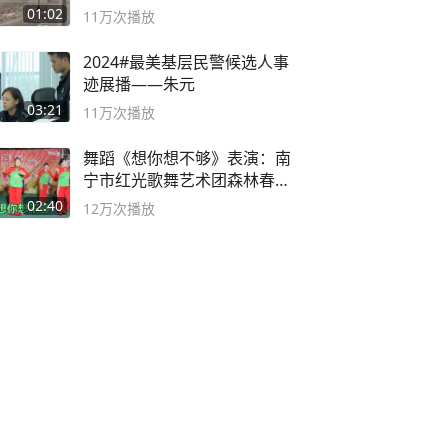
01:02
11万
次播放
2024#最美基层民警候选人事
迹展播——朱元
03:21
11万
次播放
舞蹈《想你想不够》表演：南
宁市红光歌舞艺术团森林春红
舞蹈队。
02:40
12万
次播放