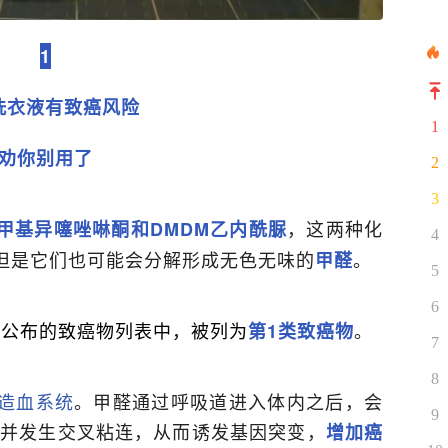
1
洗衣液有致癌风险
1
劝你别用了
2
3
，这两种化
甲基异噻唑啉酮和DMDM乙内酰脲
4
但是它们也可能会分解形成无色无味的
。
甲醛
5
6
）公布的致癌物列表中，被列为
。
第1类致癌物
7
8
造血系统
。甲醛通过呼吸道进入体内之后，会
9
裂并发生交叉粘连，从而诱发基因突变，
增加癌