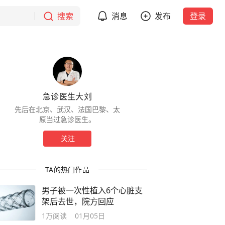
搜索
消息
发布
登录
急诊医生大刘
先后在北京、武汉、法国巴黎、太
原当过急诊医生。
关注
TA的热门作品
男子被一次性植入6个心脏支
架后去世，院方回应
1万
阅读
01月05日