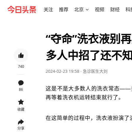
关注
推荐
北京
视频
财经
科
“夺命”洗衣液别
多人中招了还不
740
2024-02-23 19:58
·
急诊医生大刘
这是不是大多数人的洗衣常态——
86
再等着洗衣机运转结束就行了。
收藏
在这简单的过程中，洗衣液扮演了
分享