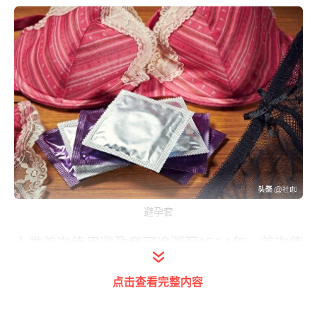
避孕套
人类首次使用避孕套可追溯至1564年，首次使
用橡胶避孕套是在1855年，而乳胶避孕套的首
点击查看完整内容
次使用大约在1920年。发达国家使用避孕套的
比例要明显高于发展中国家，全球每年大约有