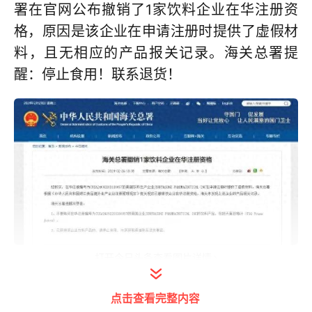
署在官网公布撤销了1家饮料企业在华注册资
格，原因是该企业在申请注册时提供了虚假材
料，且无相应的产品报关记录。海关总署提
醒：停止食用！联系退货！
打开今日头条查看图片详情
涉事西梅汁销售额超千万
点击查看完整内容