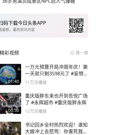
36岁男演员成景区NPC后人气爆棚
扫码下载今日头条APP
看最新、最热资讯内容
精彩视频
换一换
一万元预算开局冲周年庆！第
一天就只剩3598元了 #妄想山
海
01:40
11万
次播放
重庆版胖东来也开到吾悦广场
了 #永辉超市 #重庆版胖永辉
00:50
12万
次播放
书记回乡全村热烈欢迎！谁知
大娘冲上去怒骂：你害死我儿