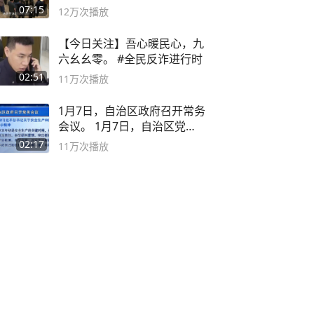
子
07:15
12万
次播放
【今日关注】吾心暖民心，九
六幺幺零。 #全民反诈进行时
02:51
11万
次播放
1月7日，自治区政府召开常务
会议。 1月7日，自治区党委
副书记
02:17
11万
次播放