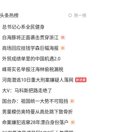
头条热榜
换一换
总书记心系全民健身
白海豚将正面袭击贯穿浙江
商场回应挂钱学森巨幅海报
外贸成绩单里的中国机遇2.0
峰哥实名举报汪海林偷税漏税
河南潜逃10日重大刑案嫌疑人落网
大V：马科斯把路走绝了
国台办：祖国统一大势不可阻挡
男童模仿奥特曼从高处跳下致骨折
命案嫌犯逃窜28年漂白身份落户