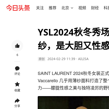
关注
推荐
北京
视频
财经
科
YSL2024秋冬
纱，是大胆又性感
6
2024-02-29 11:39
·
AILISA
原创
SAINT LAURENT 2024秋冬女
评论
Vaccarello 几乎用薄纱面料
力——朦胧性感之美与独特凌厉的野
收藏
分享