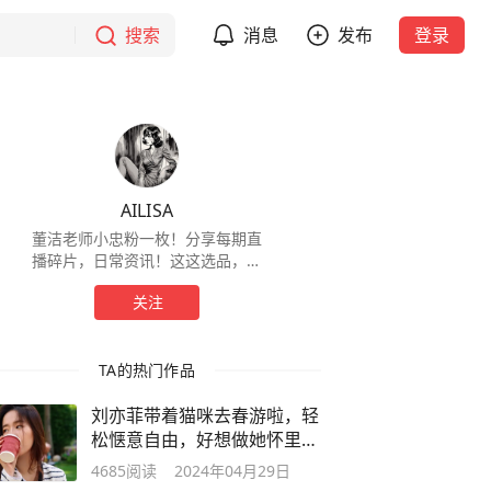
搜索
消息
发布
登录
AILISA
董洁老师小忠粉一枚！分享每期直
播碎片，日常资讯！这这选品，这
穿搭，无论是通勤还是出街，都是
关注
值得日常搭配参考～
TA的热门作品
刘亦菲带着猫咪去春游啦，轻
松惬意自由，好想做她怀里的
那只猫呀
4685
阅读
2024年04月29日