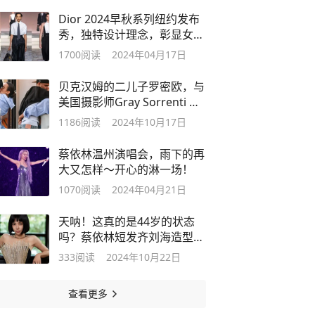
Dior 2024早秋系列纽约发布
秀，独特设计理念，彰显女性
多面魅力。
1700
阅读
2024年04月17日
贝克汉姆的二儿子罗密欧，与
美国摄影师Gray Sorrenti 的
恋情公开了
1186
阅读
2024年10月17日
蔡依林温州演唱会，雨下的再
大又怎样～开心的淋一场！
1070
阅读
2024年04月21日
天呐！这真的是44岁的状态
吗？蔡依林短发齐刘海造型，
好辣妹！
333
阅读
2024年10月22日
查看更多