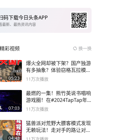
扫码下载今日头条APP
看最新、最热资讯内容
精彩视频
换一换
爆火全网却被下架？国产独游
有多抽象？体验窃格瓦拉模拟
器！
05:23
11万
次播放
最燃的一集！熊竹英说书唱响
游戏圈！在#2024TapTap年
度游戏大赏
07:03
11万
次播放
猛兽派对荒野大膘客模式发现
无赖玩法！走对手的路让对手
无路可走
04:43
11万
次播放