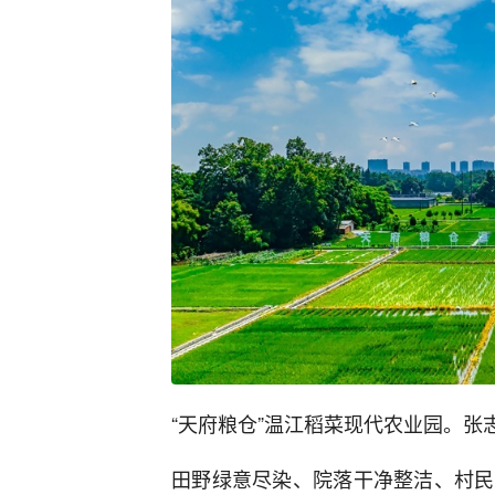
“天府粮仓”温江稻菜现代农业园。张
田野绿意尽染、院落干净整洁、村民