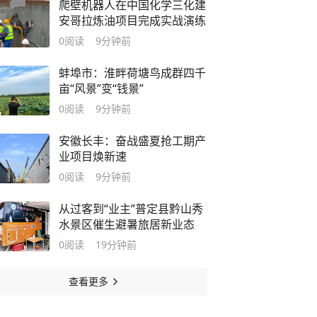
爬壁机器人在中国化学三化建
安哥拉炼油项目完成实战演练
0
阅读
9分钟前
蚌埠市：淮畔荷塘鸟成群四千
亩“风景”变“钱景”
0
阅读
9分钟前
安徽长丰：奋战盛夏抢工期产
业项目焕新速
0
阅读
9分钟前
从过客到“业主”普定县黔山秀
水景区催生避暑旅居新业态
0
阅读
19分钟前
查看更多