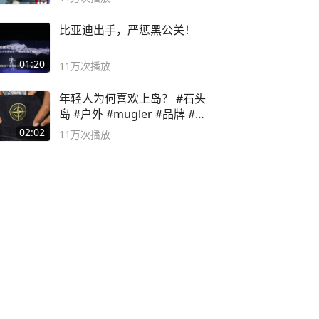
比亚迪出手，严惩黑公关！
01:20
11万
次播放
年轻人为何喜欢上岛？ #石头
岛 #户外 #mugler #品牌 #足
球流氓
02:02
11万
次播放