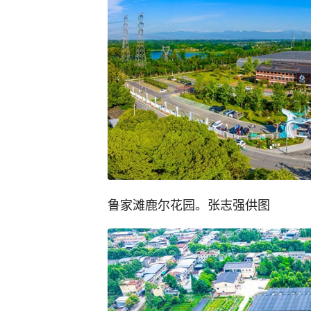
鲁家滩鹿尔花园。张志强供图