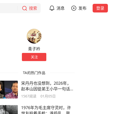
搜索
消息
发布
登录
青子衿
关注
TA的热门作品
宋丹丹也没想到，2026年，
赵本山因徒弟王小华一句话口
碑暴涨
1567
阅读
01月05日
1976年为毛主席守灵时，许
世友拍着手枪：谁捣乱，我就