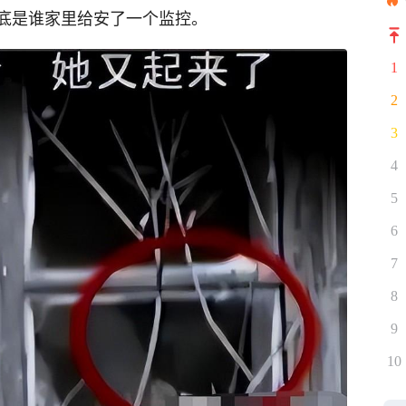
底是谁家里给安了一个监控。
1
2
3
4
5
6
7
8
9
10