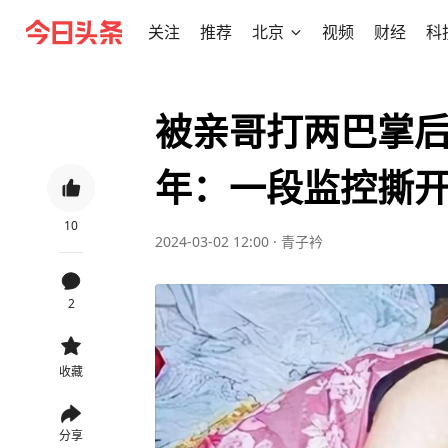
关注
推荐
北京
视频
财经
科
被亲哥打两巴掌后
年：一段监控撕
10
2024-03-02 12:00
·
青子衿
2
收藏
分享