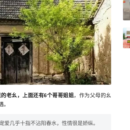
，作为父母的幺
的老幺，上面还有6个哥哥姐姐
遇。
宠爱几乎十指不沾阳春水，性情很是娇纵。