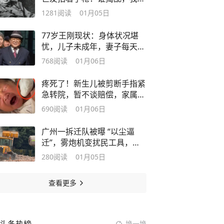
对他不客气
1281
阅读
01月05日
77岁王刚现状：身体状况堪
忧，儿子未成年，妻子每天照
顾三位老人
768
阅读
01月06日
疼死了！新生儿被剪断手指紧
急转院，暂不谈赔偿，家属发
声太揪心
690
阅读
01月06日
广州一拆迁队被曝 “以尘逼
迁”，雾炮机变扰民工具，街
道回应整改
280
阅读
01月05日
查看更多
换一换