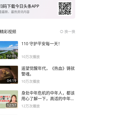
扫码下载今日头条APP
看最新、最热资讯内容
精彩视频
换一换
110 守护平安每一天！
02:01
10万
次播放
遥望觉醒年代，《热血》铸就
警魂。
04:19
10万
次播放
身处中年危机的中年人，都该
用心了解一下，高适的中年逆
袭之路
12:57
12万
次播放