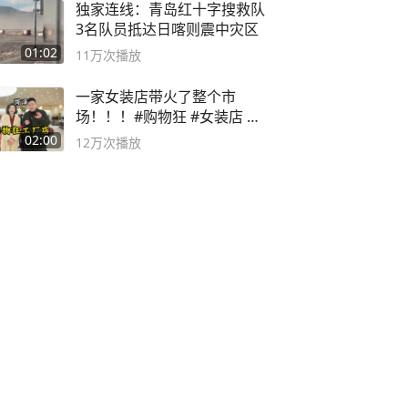
独家连线：青岛红十字搜救队
3名队员抵达日喀则震中灾区
01:02
11万
次播放
一家女装店带火了整个市
场！！！#购物狂 #女装店 #
高品质女装
02:00
12万
次播放