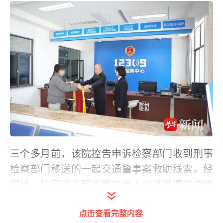
三个多月前，该院控告申诉检察部门收到刑事
检察部门移送的一起交通肇事案救助线索。经
初核，检察官发现该案被害人张某某遭遇交通
事故死亡，殁年53岁，除大女儿已经工作外，
点击查看完整内容
二女儿和小儿子仍在上学，而肇事方家里经济