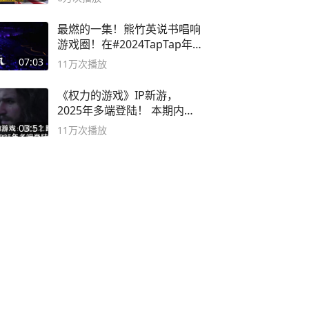
最燃的一集！熊竹英说书唱响
游戏圈！在#2024TapTap年
度游戏大赏
07:03
11万
次播放
《权力的游戏》IP新游，
2025年多端登陆！ 本期内容
概要
03:51
11万
次播放