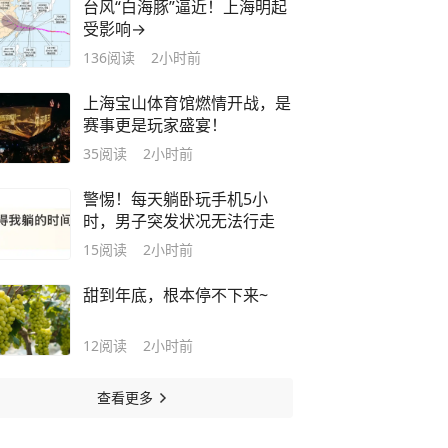
台风“白海豚”逼近！上海明起
受影响→
136
阅读
2小时前
上海宝山体育馆燃情开战，是
赛事更是玩家盛宴！
35
阅读
2小时前
警惕！每天躺卧玩手机5小
时，男子突发状况无法行走
15
阅读
2小时前
甜到年底，根本停不下来~
12
阅读
2小时前
查看更多