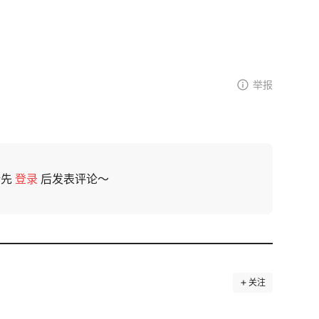
举报
请先
登录
后发表评论～
关注
防：“中国再不卖稀土，我就把几十万留学生全赶