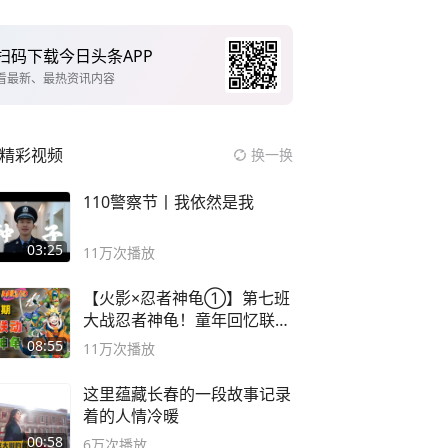
扫码下载今日头条APP
看最新、最热资讯内容
精彩视频
换一换
110警察节丨我依然是我
03:25
11万
次播放
【火影×忍者神龟①】第七班
大战忍者神龟！童年回忆联动
论武？
08:55
11万
次播放
这里蕴藏长春的一段故事记录
着的人情冷暖
00:58
6万
次播放