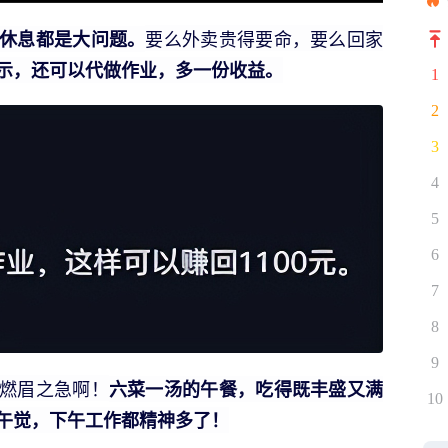
要么外卖贵得要命，要么回家
休息都是大问题。
示，还可以代做作业，多一份收益。
1
2
3
4
5
6
7
8
9
燃眉之急啊！
六菜一汤的午餐，吃得既丰盛又满
10
午觉，下午工作都精神多了！