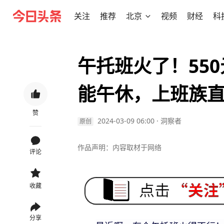
关注
推荐
北京
视频
财经
科
午托班火了！55
能午休，上班族
赞
2024-03-09 06:00
·
洞察者
原创
作品声明：内容取材于网络
评论
收藏
分享