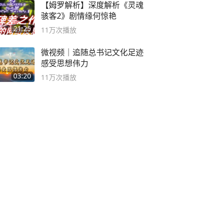
【姆罗解析】深度解析《灵魂
骇客2》剧情缘何惊艳
21:25
11万
次播放
微视频｜追随总书记文化足迹
感受思想伟力
03:20
11万
次播放