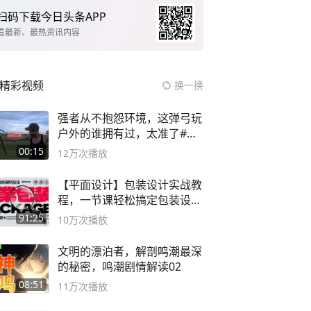
扫码下载今日头条APP
看最新、最热资讯内容
精彩视频
换一换
强者从不抱怨环境，这弹弓玩
户外的谁拥有过，太准了#弹
弓#户外
00:15
12万
次播放
【平面设计】包装设计实战教
程，一节课轻松搞定包装设计
流程！
91:25
10万
次播放
文明的漂泊者，解剖鸣潮最深
的秘密，鸣潮剧情解读02
08:51
11万
次播放