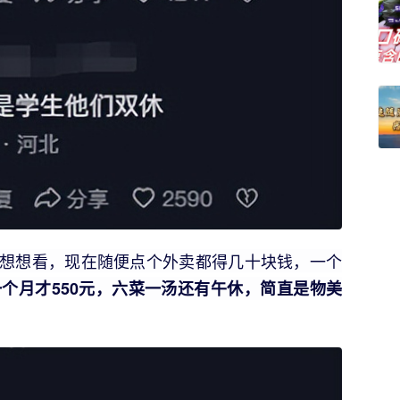
想想看，现在随便点个外卖都得几十块钱，一个
个月才550元，六菜一汤还有午休，简直是物美