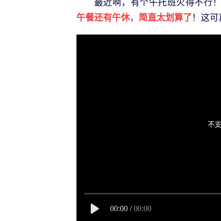
最近啊，有个午托班火得不行
！这可
午餐还有午休，简直太划算了
不支
00:00
/
00:00