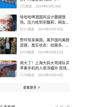
2万
阅读
2024年03月28日
哇哈哈啤酒国风设计震撼登
场，压力给到宗馥莉，网友：
什么时候出
6721
阅读
2024年03月18日
贾玲现身美国，离开国内美颜
滤镜，真实状态：纹路多、法
令纹明显
3374
阅读
2024年03月22日
闹大了！上海大妈大骂排队买
苹果手机的人崇洋媚外 现场
火药味十足
1278
阅读
2024年03月24日
查看更多
换一换