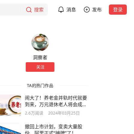
搜索
消息
发布
登录
洞察者
关注
TA的热门作品
闹大了！养老金并轨时代就要
到来，万元退休老人将会成为
过去式！
2.6万
阅读
2024年03月25日
撤回上市计划，变卖大量股
份，阿里正式“摊牌”了！