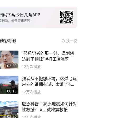
扫码下载今日头条APP
看最新、最热资讯内容
精彩视频
换一换
“怒斥记者的那一刻，讽刺感
达到了顶峰” #打工 #混剪
03:39
12万
次播放
强者从不抱怨环境，这弹弓玩
户外的谁拥有过，太准了#弹
弓#户外
00:15
12万
次播放
应急科普 | 高原地震如何针对
性救援？ #西藏地震救援
02:20
12万
次播放