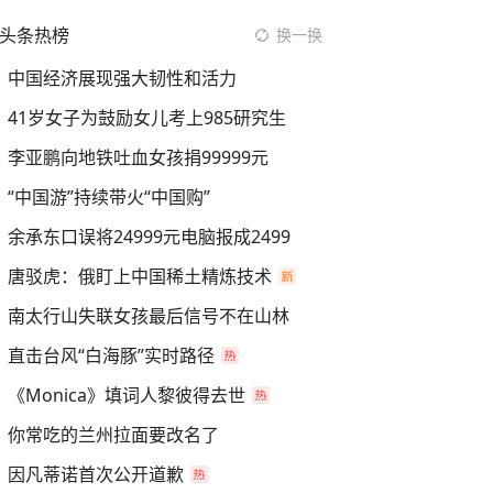
头条热榜
换一换
中国经济展现强大韧性和活力
41岁女子为鼓励女儿考上985研究生
李亚鹏向地铁吐血女孩捐99999元
“中国游”持续带火“中国购”
余承东口误将24999元电脑报成2499
唐驳虎：俄盯上中国稀土精炼技术
南太行山失联女孩最后信号不在山林
直击台风“白海豚”实时路径
《Monica》填词人黎彼得去世
你常吃的兰州拉面要改名了
因凡蒂诺首次公开道歉