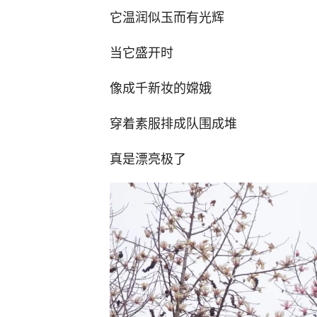
它温润似玉而有光辉
当它盛开时
像成千新妆的嫦娥
穿着素服排成队围成堆
真是漂亮极了