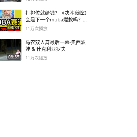
打排位就给钱？《决胜巅峰》
会是下一个moba爆款吗？#
决胜巅峰
03:33
11万
次播放
马农双人舞最后一幕-奥西波
娃 & 什克利亚罗夫
08:55
11万
次播放