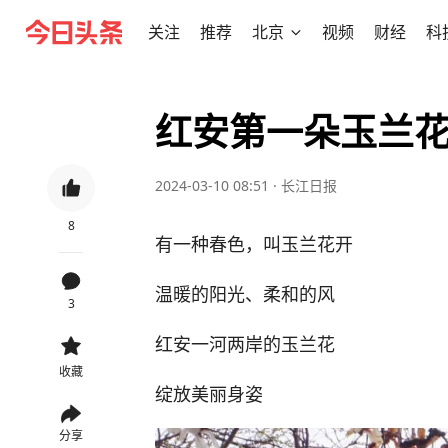
关注
推荐
北京
视频
财经
科
红安第一朵玉兰
2024-03-10 08:51
·
长江日报
8
有一种春色，叫玉兰花开
温暖的阳光、柔和的风
3
红安一河两岸的玉兰花
收藏
绽放美丽身姿
分享