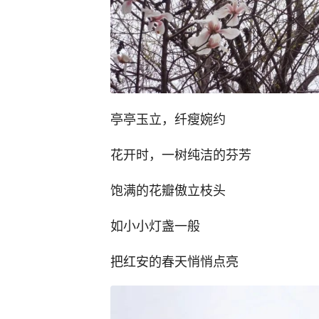
亭亭玉立，纤瘦婉约
花开时，一树纯洁的芬芳
饱满的花瓣傲立枝头
如小小灯盏一般
把红安的春天悄悄点亮