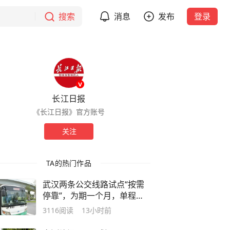
搜索
消息
发布
登录
长江日报
《长江日报》官方账号
关注
TA的热门作品
武汉两条公交线路试点“按需
停靠”，为期一个月，单程能
省8至12分钟
3116
阅读
13小时前