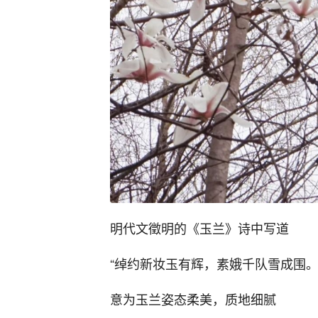
明代文徵明的《玉兰》诗中写道
“绰约新妆玉有辉，素娥千队雪成围。
意为玉兰姿态柔美，质地细腻