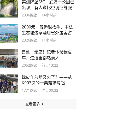
实测降温5℃！武汉一公园已
出现，有人说比空调还舒服
2336
阅读
14小时前
2000元一晚仍很抢手，中法
生态城这家酒店省外游客占四
成
2326
阅读
11小时前
售罄！无座！记者体验绿皮
车，过道里都站满人
2052
阅读
前天13:22
绿皮车为啥又火了？——从
K903次的一票难求说起
1771
阅读
昨天00:32
查看更多