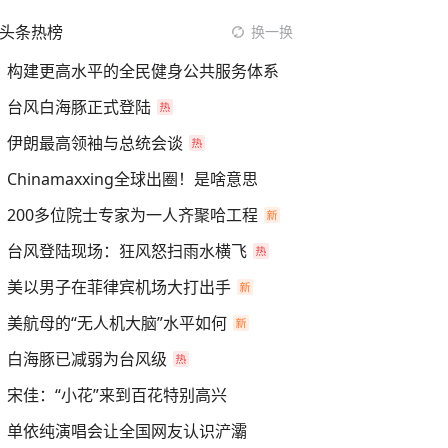
头条热榜
换一换
构建更高水平的全民健身公共服务体系
台风白海豚正式登陆
伊朗最高领袖与总统会谈
Chinamaxxing全球出圈！是啥意思
200多位院士专家为一人齐聚哈工程
台风登陆现场：狂风怒扫雨水横飞
美以男子在菲律宾机场大打出手
美航母的“无人机大脑”水平如何
白海豚已减弱为台风级
宋佳：“小花”来到百花特别高兴
单依纯演唱会让全国网友认识浐灞