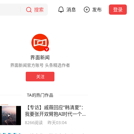
搜索
消息
发布
登录
界面新闻
界面新闻官方账号 头条精选作者
关注
TA的热门作品
【专访】戚薇回应“韩清夏”：
我要张开双臂抱AI时代一个满
怀
8266
阅读
昨天03:04