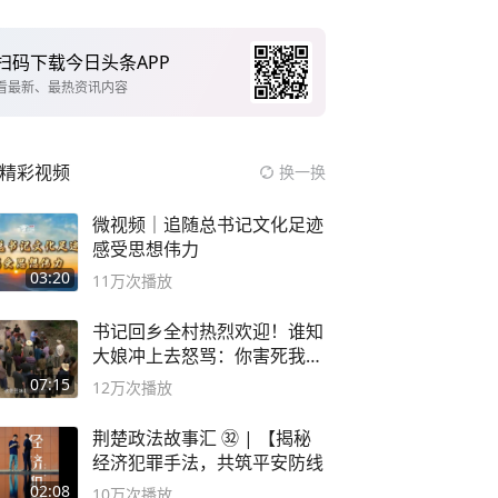
扫码下载今日头条APP
看最新、最热资讯内容
精彩视频
换一换
微视频｜追随总书记文化足迹
感受思想伟力
03:20
11万
次播放
书记回乡全村热烈欢迎！谁知
大娘冲上去怒骂：你害死我儿
子
07:15
12万
次播放
荆楚政法故事汇 ㉜ | 【揭秘
经济犯罪手法，共筑平安防线
02:08
10万
次播放