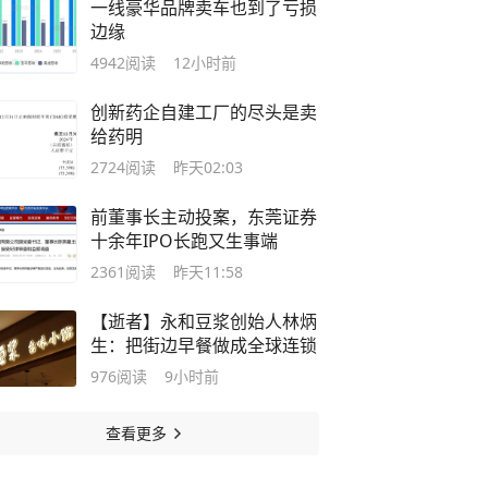
一线豪华品牌卖车也到了亏损
边缘
4942
阅读
12小时前
创新药企自建工厂的尽头是卖
给药明
2724
阅读
昨天02:03
前董事长主动投案，东莞证券
十余年IPO长跑又生事端
2361
阅读
昨天11:58
【逝者】永和豆浆创始人林炳
生：把街边早餐做成全球连锁
976
阅读
9小时前
查看更多