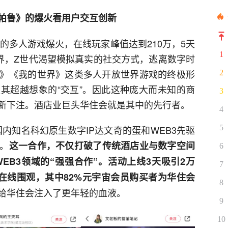
帕鲁》的爆火看用户交互创新
》的多人游戏爆火，在线玩家峰值达到210万，5天
1
世界，Z世代渴望模拟真实的社交方式，逃离数字时
》《我的世界》这类多人开放世界游戏的终极形
2
其超越想象的“交互”。因此这种庞大而未知的商
3
新下注。酒店业巨头华住会就是其中的先行者。
4
与国内知名科幻原生数字IP达文奇的蛋和WEB3先驱
5
。
这一合作，不仅打破了传统酒店业与数字空间
6
EB3领域的“强强合作”。活动上线3天吸引2万
7
在线围观，其中82%元宇宙会员购买者为华住会
8
给华住会注入了更年轻的血液。
9
10