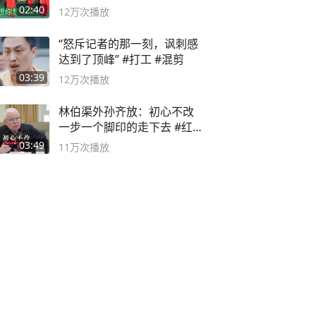
舞蹈队。
02:40
12万
次播放
“怒斥记者的那一刻，讽刺感
达到了顶峰” #打工 #混剪
03:39
12万
次播放
林伯渠外孙齐放：初心不改
一步一个脚印的走下去 #红船
论坛
03:49
11万
次播放