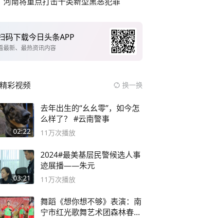
河南将重点打击十类新型黑恶犯罪
扫码下载今日头条APP
看最新、最热资讯内容
精彩视频
换一换
去年出生的“幺幺零”，如今怎
么样了？ #云南警事
02:22
11万
次播放
2024#最美基层民警候选人事
迹展播——朱元
03:21
11万
次播放
舞蹈《想你想不够》表演：南
宁市红光歌舞艺术团森林春红