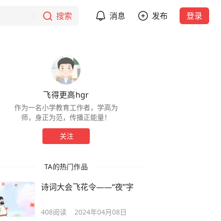
搜索
消息
发布
登录
飞得更高hgr
作为一名小学教育工作者，学高为
师，身正为范，传播正能量！
关注
TA的热门作品
诗词大会飞花令——“夜”字
408
阅读
2024年04月08日