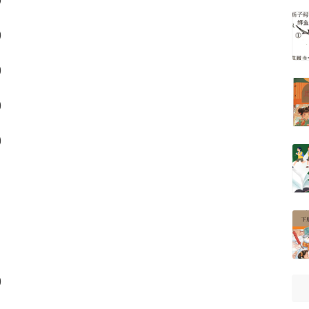
）
）
）
）
）
）