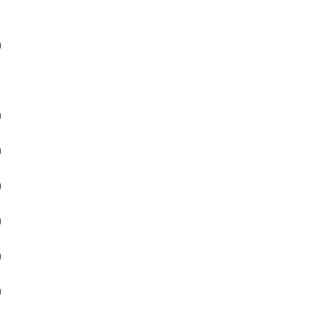
）
）
）
）
）
）
）