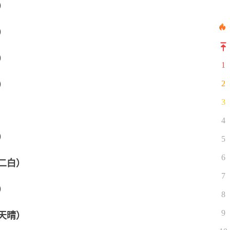
）
）
）
1
）
2
3
4
）
5
6
二白）
7
）
8
天晴）
9