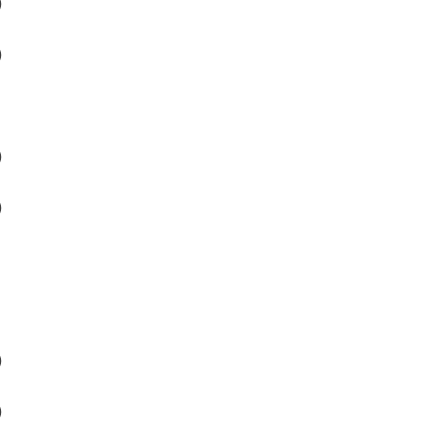
）
）
）
）
）
）