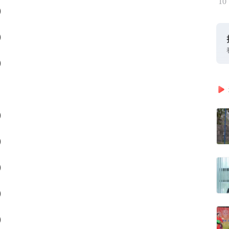
10
）
）
）
）
）
）
）
）