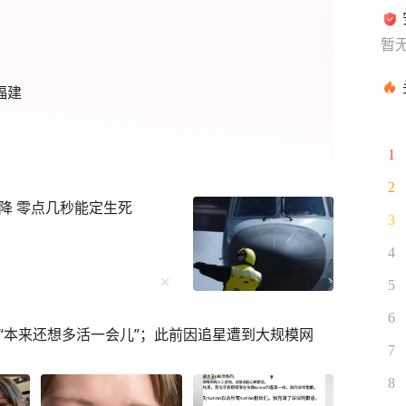
暂
福建
1
2
降 零点几秒能定生死
3
4
5
6
“本来还想多活一会儿”；此前因追星遭到大规模网
7
8