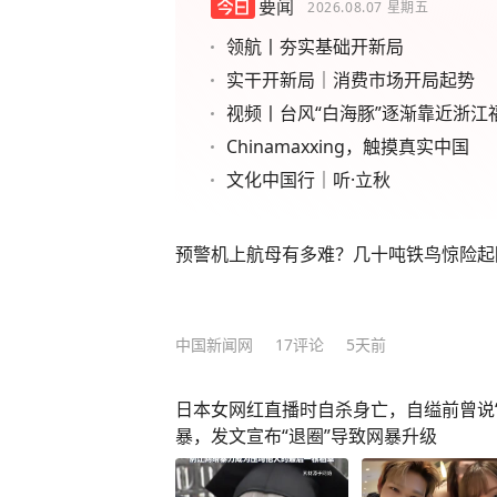
要闻
2026.08.07
星期五
领航丨夯实基础开新局
实干开新局｜消费市场开局起势
视频丨台风“白海豚”逐渐靠近浙江
Chinamaxxing，触摸真实中国
文化中国行｜听·立秋
预警机上航母有多难？几十吨铁鸟惊险起
中国新闻网
17
评论
5天前
日本女网红直播时自杀身亡，自缢前曾说
暴，发文宣布“退圈”导致网暴升级