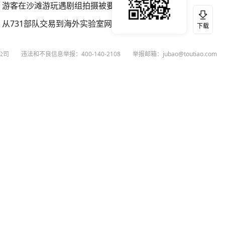
游客在沙滩游玩遇剧组拍摄被要求离开
从731部队交易到海外实验室网络
下载
公司
违法和不良信息举报：400-140-2108
举报邮箱：jubao@toutiao.com
扫码下载今日头条APP
看最新、最热资讯内容
26
今日头条
黄打非网上举报
谣言曝光台
有害信息举报
举报受理公示
 专项举报：mcnjubao@toutiao.com
人相关举报：400-140-2108
荐专项举报：sfjubao@bytedance.com
P证140141号
P备12025439号-3
文化经营许可证 京网文〔2023〕3628-111号
执照
广播电视节目制作经营许可证