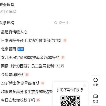
安全课堂
无相关课程
头条热榜
换一换
最是真情暖人心
日本医院开颅手术错将健康部位切除
北京暴雨
女儿卖房定价9000被母亲7500签约
网易《梦幻西游》员工盗号获利173万
今年是闭眼秋
23岁博士确诊胃癌晚期
刷新
扫码下载今日头条
越来越多高分考生放弃985选警校
今日立秋你咬秋了吗
反馈