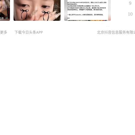
9
10
更多
下载今日头条APP
北京抖音信息服务有限
道他比我大25岁
©
20
扫
网络
网上
侵权
后续：涉事男子已入职新高
MCN
未成年
算法推
京IC
京IC
网络
关注
营业