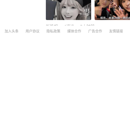
新晚报
4
评论
3小时前
加入头条
用户协议
隐私政策
媒体合作
广告合作
友情链接
歌手韦唯回忆10年跨国婚姻：结婚前不知
深圳新闻网
8
评论
3天前
“985高校博士后被曝在妻子孕期出轨”
校，学校回复称将进行审查
新街派 生活报
1
评论
19小时前
汉考克芝士家
19小时前