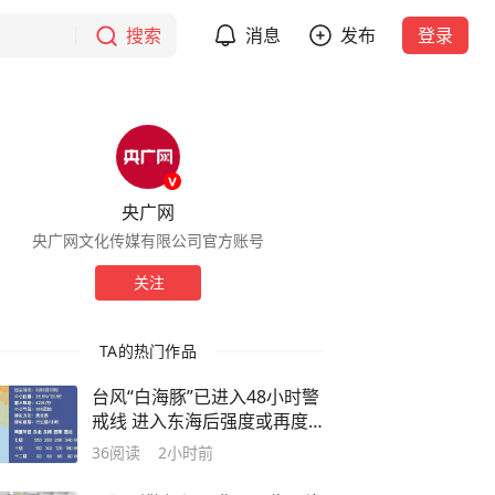
搜索
消息
发布
登录
央广网
央广网文化传媒有限公司官方账号
关注
TA的热门作品
台风“白海豚”已进入48小时警
戒线 进入东海后强度或再度
加强
36
阅读
2小时前