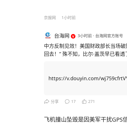
京报网
1小时前
台海网
3小时前
·
台海网官方账号
中方反制见效！美国财政部长当场破
回去！” 殊不知，比尔·盖茨早已看
主芯片，并通过规模制造优势赶超上来！ 中国近期对稀土出口实施反制措
稀土供应链上高度依赖中国，重启本
博弈找筹码，居然把矛头指向了中国留学生身上！ 美国以中
https://v.douyin.com/wj759cfrtV
国撤销稀土出口管制新规。他声称若
生”，并威胁在金融、软件等领域升级行动。 美国想威胁中国让步，
更加激发中国的爆发力！ 举例，CNN主持人曾询问科技禁令是否 “以一种奇怪的方式
分享
17
271
产生了相反的效果”，盖茨回应称：
方面全速前进。” 面对美国芯片封锁，中国3年实现半导体设备国产化率从12%跃至3
飞机撞山坠毁是因美军干扰GPS
5%；稀土加工产能占全球90%，一纸