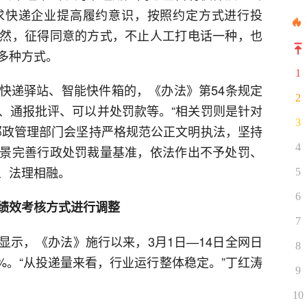
求快递企业提高履约意识，按照约定方式进行投
然，征得同意的方式，不止人工打电话一种，也
多种方式。
1
快递驿站、智能快件箱的，《办法》第54条规定
2
、通报批评、可以并处罚款等。“相关罚则是针对
3
邮政管理部门会坚持严格规范公正文明执法，坚持
4
景完善行政处罚裁量基准，依法作出不予处罚、
、法理相融。
5
6
绩效考核方式进行调整
7
显示，《办法》施行以来，3月1日—14日全网日
8
.3%。“从投递量来看，行业运行整体稳定。”丁红涛
9
10