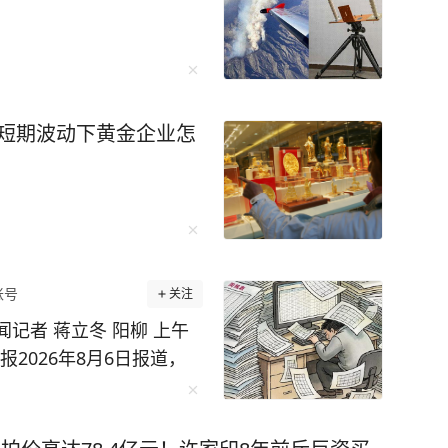
球经济动荡中稳如磐石。 还有无人机碾
，珠海航展上展示的无人机航母、机器狗作战群，
，短期波动下黄金企业怎
未来培养更多的“芯片大脑”。 李柘远成长
异，成绩没人管也一塌糊涂。好在外公的悉心教
法，重新对知识点进行梳理、总结，更关键的
 比如他运用“抽象+具象混搭
相结合，促进理解；联想记忆法、缩略词记忆法
账号
关注
闻记者 蒋立冬 阳柳 上午
西楼》，同时刺激视觉和听觉，很快就记住了。
2026年8月6日报道，
环播放词汇音频，直到自己睡去。通过这样的方
频繁向乡镇索要表格资料问
一路突飞猛进，成
进行了整改：各科室不能
迎来了一个让无数
先在局里共享，能自己解