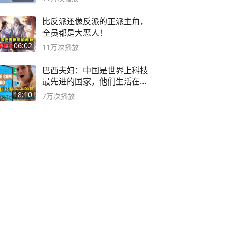
比反派还像反派的正派主角，
全员都是大恶人！
06:02
11万
次播放
巴西夫妇：中国是世界上科技
最先进的国家，他们生活在
2999年
18:10
7万
次播放