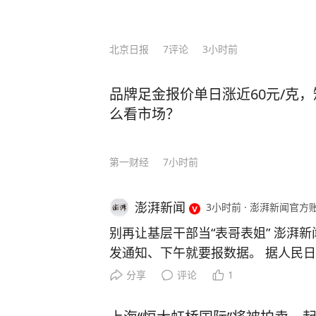
路”合作、RCEP贸易圈扩容，更让中国在全
压：中国无人机成本只有美国的1%
北京日报
7
评论
3小时前
让美军司令直呼“没法比”。 而我国如今之所以有这样的底气，就是因为有人才的支
撑！ 据悉，2024年中国高层次科技人才数量达32,511人，占全球的27.9%，位居全球
品牌足金报价单日涨近60元/克
首位。 当然，授人以鱼不如授人以渔。除了技术人才，还有一种更可贵的“文化战
么看市场？
士”。比如李柘远——用自己的方式，为国家
于一个特殊的家庭环境，自幼父母离
导下，李柘远改变以前死记硬背的方
第一财经
7小时前
是，外公让李柘远总结出一套属于自己的高效学习方法。
法”，将预习遇到的陌生公式和例题
澎湃新闻
3小时前
·
澎湃新闻官方
等，把高中三年的知识点牢牢记住。 还有初高中时，李柘远应用“五大记忆法”，让学
习事半功倍： 李柘远在中学背诵《水调歌头》和《相见欢》时，就配合听以这两首词
别再让基层干部当“表哥表姐” 澎湃新
为蓝本的歌曲《明月几时有》《独上
发通知、下午就要报数据。 据人民日报
李柘远睡前会把MP3放在床头，循
去年6月，江苏淮安金湖县工信局因
分享
评论
1
法，前一晚“听背”的单词已经记得非常牢固。 就这样，李柘远成绩
题，被省级相关部门通报。随后当地
绩一直名列前茅，长期稳居年级第一的宝座。 高三时期，李柘远却
随便发通知，需要先经过审核；数据