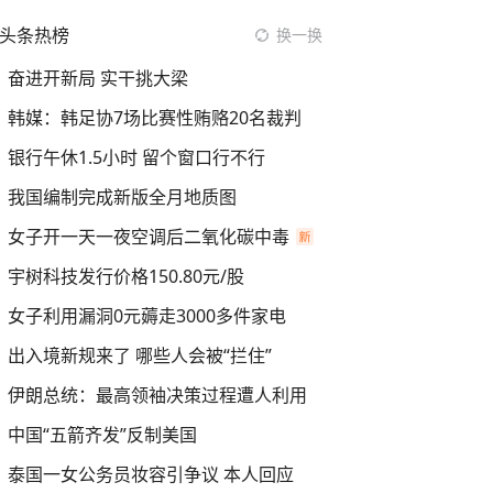
头条热榜
换一换
奋进开新局 实干挑大梁
韩媒：韩足协7场比赛性贿赂20名裁判
银行午休1.5小时 留个窗口行不行
我国编制完成新版全月地质图
女子开一天一夜空调后二氧化碳中毒
宇树科技发行价格150.80元/股
女子利用漏洞0元薅走3000多件家电
出入境新规来了 哪些人会被“拦住”
伊朗总统：最高领袖决策过程遭人利用
中国“五箭齐发”反制美国
泰国一女公务员妆容引争议 本人回应