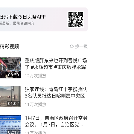
扫码下载今日头条APP
看最新、最热资讯内容
精彩视频
换一换
重庆版胖东来也开到吾悦广场
了 #永辉超市 #重庆版胖永辉
00:50
12万
次播放
独家连线：青岛红十字搜救队
3名队员抵达日喀则震中灾区
01:02
11万
次播放
1月7日，自治区政府召开常务
会议。 1月7日，自治区党委
副书记
02:17
11万
次播放