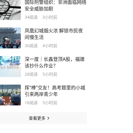
国际刑警组织：非洲面临网络
安全威胁加剧
34
阅读
3小时前
凤凰幻城烟火浓 解锁市民夜
间慢生活
30
阅读
4小时前
深一度｜长鑫登顶A股，福建
该抄什么作业？
28
阅读
5小时前
挥“棒”交友！高考题里的小城
引来两岸青少年
18
阅读
5小时前
查看更多